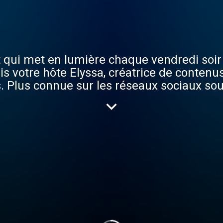
t qui met en lumière chaque vendredi soi
is votre hôte Elyssa, créatrice de contenu
 Plus connue sur les réseaux sociaux sous
en des femmes exceptionnelles et j’ai cré
itent d’être connues. Les parcours person
plein de rebondissemen