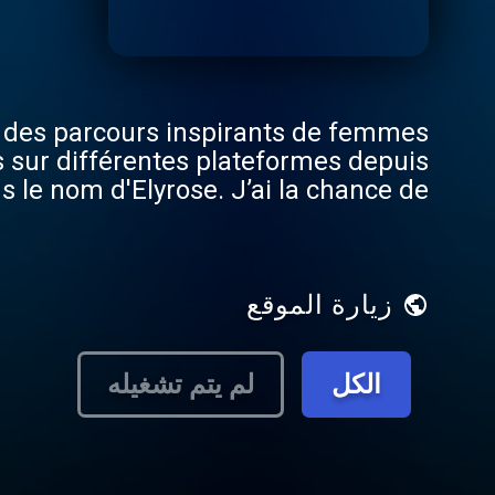
r des parcours inspirants de femmes
s sur différentes plateformes depuis
 le nom d'Elyrose. J’ai la chance de
e ce podcast dans le but de partager
nels et professionnels sont riches et
ts. J'espère qu'ils vous inspireront.
زيارة الموقع
الكل
لم يتم تشغيله