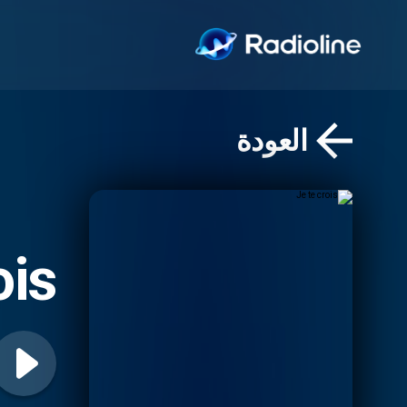
العودة
ois