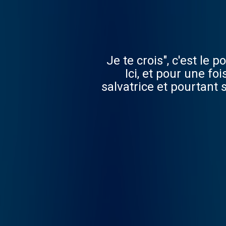
"Je te crois", c'est le
Ici, et pour une fo
salvatrice et pourtant 
Les lanceurs d'al
harcèlement scolai
Marjorie Murphy Mont
actualités 👉 Inscr
u=09934892877d77b4d