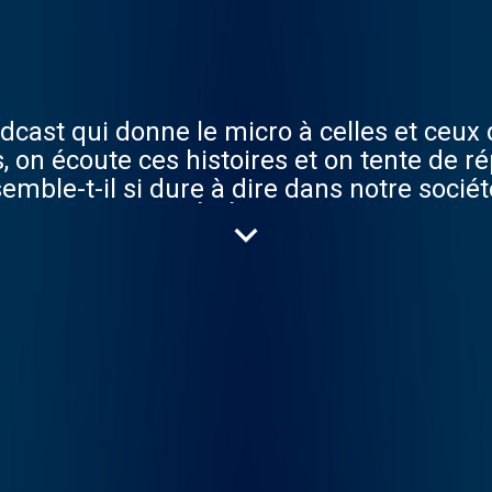
 podcast qui donne le micro à celles et ceu
is, on écoute ces histoires et on tente de r
semble-t-il si dure à dire dans notre sociét
erte [SAISONS PRÉCÉDENTES] Saison 1 : Les
re Ce podcast est produit par Double Mond
age : Adrien Stiefel Musique : Sébastie
iption à la newsletter : https://double-m
aae80bf1 id=fddf6e0ced 👉 Site internet
R