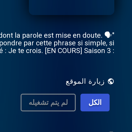
x dont la parole est mise en doute. 🗣
épondre par cette phrase si simple, si
é : Je te crois. [EN COURS] Saison 3 :
 violences conjugales Saison 2 : Le
e Podcast Réalisation et narration :
n Ossona 📩 Pour ne pas manquer nos
زيارة الموقع
onde.us14.list-manage.com/subscribe?
 : https://www.double-monde.fr/ 👀
etrouvez-nous aussi sur les réseaux [...]
الكل
لم يتم تشغيله