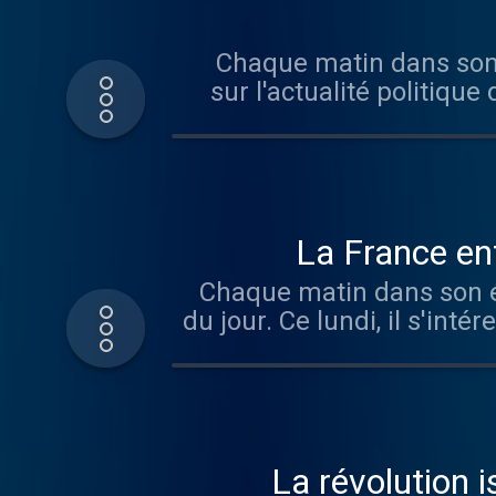
Chaque matin dans son é
sur l'actualité politique
Pen dans l'affaire de
condamnée à un
audi
La France ent
Chaque matin dans son édi
du jour. Ce lundi, il s'int
éventuelle dissolution
Hébergé par Audiomeans
La révolution 