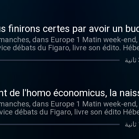
 finirons certes par avoir un bud
d'un compromis bancal et non d'une
imanches, dans Europe 1 Matin week-end,
vice débats du Figaro, livre son édito. H
omeans.fr/politique-de-confidentialite pou
nt de l'homo économicus, la nai
imanches, dans Europe 1 Matin week-end,
vice débats du Figaro, livre son édito H
omeans.fr/politique-de-confidentialite pou