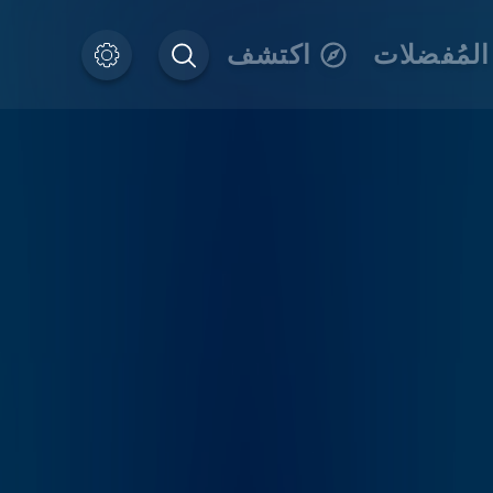
المُفضلات
اكتشف