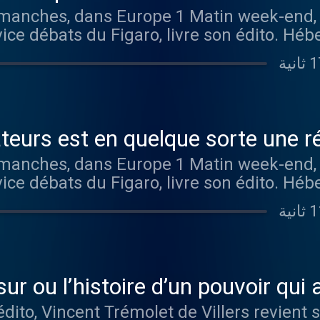
 communistes et la réaction noire, 
imanches, dans Europe 1 Matin week-end,
vice débats du Figaro, livre son édito. H
omeans.fr/politique-de-confidentialite pou
ateurs est en quelque sorte une r
imanches, dans Europe 1 Matin week-end,
vice débats du Figaro, livre son édito. H
omeans.fr/politique-de-confidentialite pou
r ou l’histoire d’un pouvoir qui 
to, Vincent Trémolet de Villers revient su