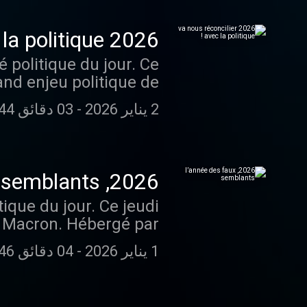
2026 va nous réconcilier avec la politique !
 politique du jour. Ce
rand enjeu politique de
eans.fr/politique-de-
2 يناير 2026
-
03 دقائق 44 ثانية
ur plus d'informations.
2026, l’année des faux semblants
tique du jour. Ce jeudi
Hébergé par
r plus d'informations.
1 يناير 2026
-
04 دقائق 46 ثانية