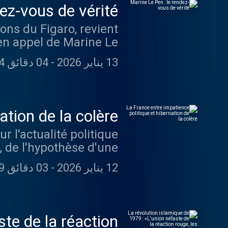
ez-vous de vérité
ons du Figaro, revient
s en appel de Marine Le
stance, elle avait été
13 يناير 2026
-
04 دقائق 04 ثانية
r plus d'informations.
ation de la colère
r l'actualité politique
I, de l'hypothèse d'une
elle des agriculteurs.
12 يناير 2026
-
03 دقائق 39 ثانية
identialite pour plus
d'informations.
ste de la réaction