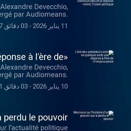
l'islam politique»
 Alexandre Devecchio,
ébergé par Audiomeans.
r plus d'informations.
11 يناير 2026
-
03 دقائق 17 ثانية
éponse à l'ère de
l'impuissance»
 Alexandre Devecchio,
ébergé par Audiomeans.
r plus d'informations.
10 يناير 2026
-
03 دقائق 11 ثانية
a perdu le pouvoir
r l'actualité politique