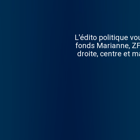
L'édito politique v
fonds Marianne, ZF
droite, centre et 
débats parleme
fournissent des perspe
p