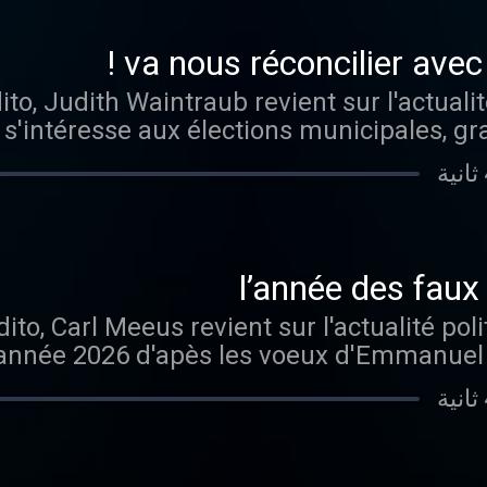
o, Judith Waintraub revient sur l'actualité
e s'intéresse aux élections municipales, g
. Hébergé par Audiomeans. Visitez audiom
confidentialite po
o, Carl Meeus revient sur l'actualité poli
'année 2026 d'apès les voeux d'Emmanuel Macron. 
means.fr/politique-de-confidentialite pou