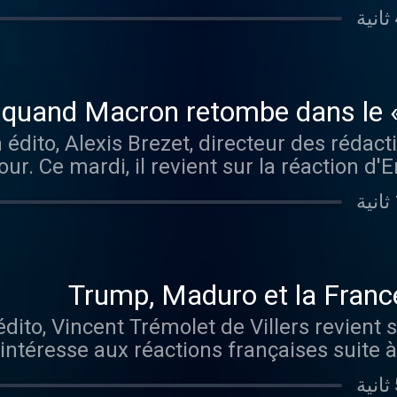
. Visitez audiomeans.fr/politique-de-conf
: quand Macron retombe dans le
dito, Alexis Brezet, directeur des rédacti
 jour. Ce mardi, il revient sur la réaction
r/politique-
de-confidentialite po
Trump, Maduro et la Franc
to, Vincent Trémolet de Villers revient su
 s'intéresse aux réactions françaises suite 
de-
confidentialite po