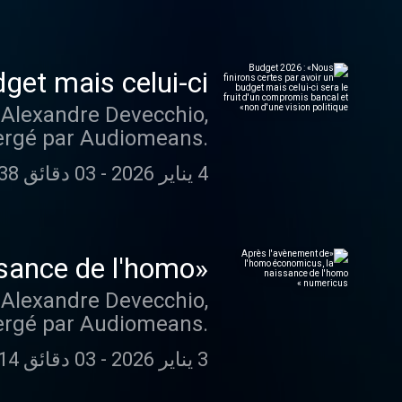
get mais celui-ci
 vision politique»
 Alexandre Devecchio,
ébergé par Audiomeans.
r plus d'informations.
4 يناير 2026
-
03 دقائق 38 ثانية
ssance de l'homo
numericus »
 Alexandre Devecchio,
ébergé par Audiomeans.
r plus d'informations.
3 يناير 2026
-
03 دقائق 14 ثانية