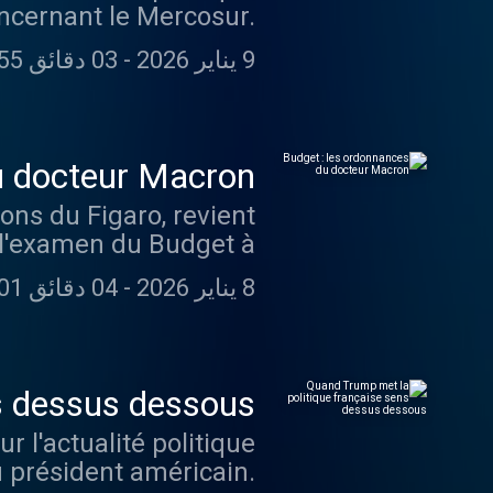
concernant le Mercosur.
identialite pour plus
9 يناير 2026
-
03 دقائق 55 ثانية
d'informations.
u docteur Macron
ons du Figaro, revient
 de l'examen du Budget à
8 يناير 2026
-
04 دقائق 01 ثانية
ur plus d'informations.
s dessus dessous
r l'actualité politique
au président américain.