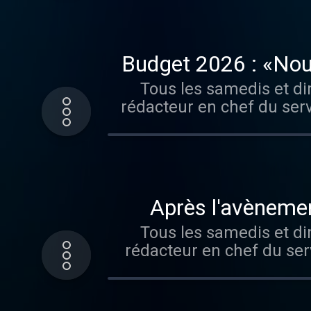
Budget 2026 : «Nous
sera le fruit 
Tous les samedis et d
rédacteur en chef du ser
Visitez audi
«Après l'avèneme
Tous les samedis et d
rédacteur en chef du ser
Visitez audi