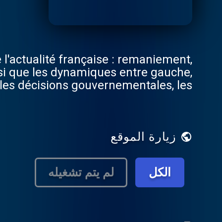
 l'actualité française : remaniement,
nsi que les dynamiques entre gauche,
 les décisions gouvernementales, les
écryptent les discours des leaders et
quotidien, avec des analyses sur des
hon, et d'autres figures politiques.
زيارة الموقع
الكل
لم يتم تشغيله