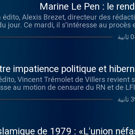
Marine Le Pen : le rend
dito, Alexis Brezet, directeur des rédacti
 du jour. Ce mardi, il s'intéresse au procè
s assistants parlementaires. En première in
e peine d'inégibilité. Hébergé par Audiomeans. Visitez
omeans.fr/politique-de-confidentialite pou
re impatience politique et hibern
to, Vincent Trémolet de Villers revient su
éresse au motion de censure du RN et de LF
 et de la colère sociale qui monte comme c
. Visitez audiomeans.fr/politique-de-conf
islamique de 1979 : «L'union néfa