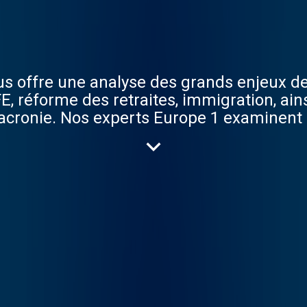
ous offre une analyse des grands enjeux de
E, réforme des retraites, immigration, ai
macronie. Nos experts Europe 1 examinent
ntaires et les stratégies des partis. Ils d
ctives sur les sujets qui façonnent notre 
ersonnalités comme Macron, Le Pen, Mélenc