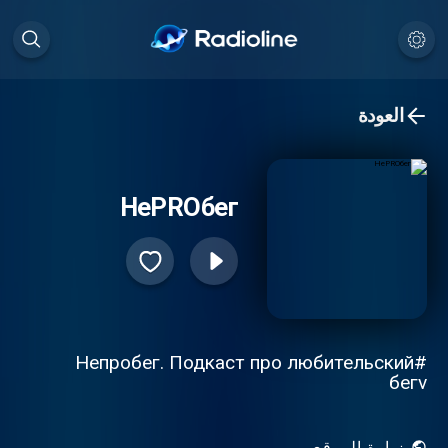
العودة
НеPROбег
#Непробег. Подкаст про любительский
бегv
زيارة الموقع