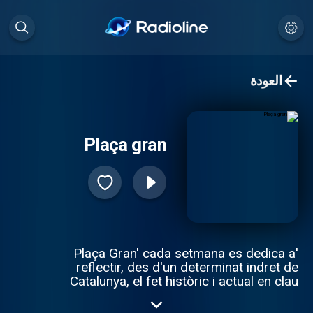
العودة
Plaça gran
'Plaça Gran' cada setmana es dedica a
reflectir, des d'un determinat indret de
Catalunya, el fet històric i actual en clau
socioeconòmica sense oblidar el tret
etnogràfic, cultural i lúdic de les nostres