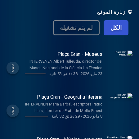
comarques. És un programa realitzat 'in
situ' que dóna veu a les persones que
زيارة الموقع
gestionen el territori i a la ciutadania més o
menys anònima que nodreix el teixit
الكل
لم يتم تشغيله
associatiu dels municipis.
Plaça Gran - Museus
INTERVENEN Albert Tulleuda, director del
Museu Nacional de la Ciència i la Tècnica
23 مايو 2026
-
38 دقائق 53 ثانية
de Catalunya Fina Carreras, Museu del
Càntir d’Argentona. Maria Tost,
conservadora del Museu de la Moto de
Bassella. Carme i Joan, guies del Museu
Plaça Gran - Geografia literària
Etnogràfic de Ripoll CONTINGUT Els
INTERVENEN Maria Barbal, escriptora Patric
museus tenen una data que cada any
Lluís, llibreter de Prats de Molló Ernest
recorda la importància que tenen aquests
8 مايو 2026
-
29 دقائق 32 ثانية
Costa, escriptor. ARXIU Manual Cuyàs,
equipaments culturals a la nostra societat,
escritor i periodista. Imma Boj, directora
és el Dia Internacional del Museus. Avui
del Museu de la Immigració.Parlarem amb
farem un recorregut per diversos museus
autors i autores de llibres. Unes setmanes