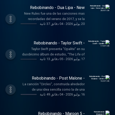
Rebobinando - Dua Lipa - New
rules - 20/07/26
New Rules fue una de las canciones mas
recordadas del verano de 2017, y se la
20 يوليو 2026
-
04 دقائق 37 ثانية
identifica por la emergencia como estrella
de Dua Lipa con este tema, el sexto single
de su álbum debut homónimo y publicado
unos meses antes.
Rebobinando - Taylor Swift -
Opalite - 17/07/26
Taylor Swift presenta “Opalite” en su
duodécimo álbum de estudio, “The Life of
17 يوليو 2026
-
05 دقائق 13 ثانية
a Showgirl”, publicado en 2025, y que
supune una nueva colaboración con los
productores Max Martin y Shellback,
responsables de algunos de los mayores
Rebobinando - Post Malone -
éxitos del pop contemporáneo.
Circles - 16/07/26
La canción “Circles”, construida alrededor
de una idea sencilla como la de una
16 يوليو 2026
-
04 دقائق 49 ثانية
relación que se repite sin encontrar salida,
terminó convirtiéndose en uno de los
mayores éxitos de Post Malone.
Rebobinando - Maroon 5 -