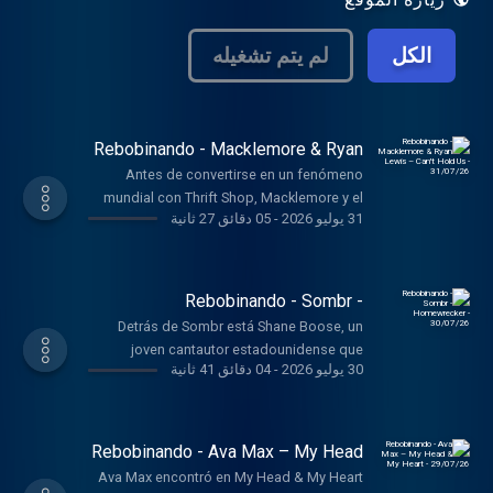
الكل
لم يتم تشغيله
Rebobinando - Macklemore & Ryan
Lewis – Can't Hold Us - 31/07/26
Antes de convertirse en un fenómeno
mundial con Thrift Shop, Macklemore y el
31 يوليو 2026
-
05 دقائق 27 ثانية
productor Ryan Lewis ya habían grabado
una canción que acabaría siendo uno de
los himnos del hip hop de la década.
Rebobinando - Sombr -
Homewrecker - 30/07/26
Detrás de Sombr está Shane Boose, un
joven cantautor estadounidense que
30 يوليو 2026
-
04 دقائق 41 ثانية
representa una nueva generación de
músicos nacidos en la era de TikTok y las
plataformas digitales.
Rebobinando - Ava Max – My Head
& My Heart - 29/07/26
Ava Max encontró en My Head & My Heart