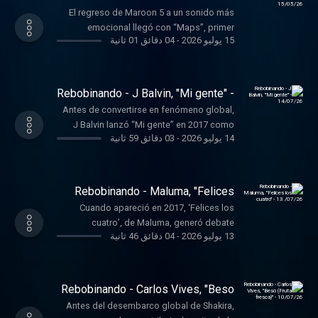
15/05/26
El regreso de Maroon 5 a un sonido más
emocional llegó con “Maps”, primer
15 يوليو 2026
-
04 دقائق 01 ثانية
adelanto de su quinto álbum de estudio,
publicado 2014.
Rebobinando - J Balvin, "Mi gente" -
14/07/26
Antes de convertirse en fenómeno global,
J Balvin lanzó “Mi gente” en 2017 como
14 يوليو 2026
-
03 دقائق 59 ثانية
evolución del éxito de “Voodoo Song” del
productor francés Willy William.
Rebobinando - Maluma, "Felices
los cuatro" - 13 /07/26
Cuando apareció en 2017, ‘Felices los
cuatro’, de Maluma, generó debate
13 يوليو 2026
-
04 دقائق 46 ثانية
inmediato por su letra explícita sobre
relaciones abiertas.
Rebobinando - Carlos Vives, "Beso
(Fruta fresca)" - 10/07/26
Antes del desembarco global de Shakira,