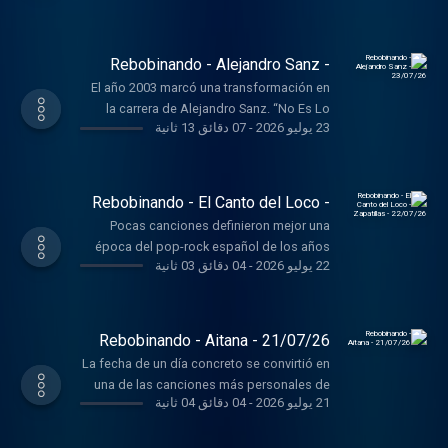
importantes de la electrónica sueca, dio
lugar a When I’m Gone
Rebobinando - Alejandro Sanz -
23/07/26
El año 2003 marcó una transformación en
la carrera de Alejandro Sanz. “No Es Lo
23 يوليو 2026
-
07 دقائق 13 ثانية
Mismo” era la canción principal y daba
nombre a su séptimo álbum de estudio.
Rebobinando - El Canto del Loco -
Zapatillas - 22/07/26
Pocas canciones definieron mejor una
época del pop-rock español de los años
22 يوليو 2026
-
04 دقائق 03 ثانية
2000 que Zapatillas, sencillo que dio titulo
al cuarto álbum de estudio de El Canto del
Loco publicado en 2005.
Rebobinando - Aitana - 21/07/26
La fecha de un día concreto se convirtió en
una de las canciones más personales de
21 يوليو 2026
-
04 دقائق 04 ثانية
Aitana. 6 de febrero pertenece a su tercer
álbum de estudio, “Alpha”, publicado en
2023.