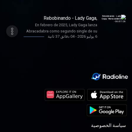
estadounidense ATL Jacob, habitual en el
entorno de trap de Atlanta.
Rebobinando - Lady Gaga,
"Abracadabra" - 06/07/26
En febrero de 2025, Lady Gaga lanza
Abracadabra como segundo single de su
6 يوليو 2026
-
04 دقائق 37 ثانية
séptimo álbum, Mayhem.
سياسة الخصوصية