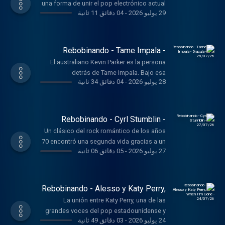
una forma de unir el pop electrónico actual
29 يوليو 2026
-
04 دقائق 11 ثانية
con una melodía reconocible de los años
90, el tema fue incluido en una reedición de
su álbum debut, Heaven & Hell, publicado
en 202
Rebobinando - Tame Impala -
Dracula - 28/07/26
El australiano Kevin Parker es la persona
detrás de Tame Impala. Bajo esa
28 يوليو 2026
-
04 دقائق 34 ثانية
denominación ha construido durante años
una carrera basada en mezclar psicodelia,
electrónica y pop experimental.
Rebobinando - Cyrl Stumblin -
27/07/26
Un clásico del rock romántico de los años
70 encontró una segunda vida gracias a un
27 يوليو 2026
-
05 دقائق 06 ثانية
productor australiano prácticamente
desconocido fuera de internet. La versión
electrónica a cargo de Cyril del gran
Stumblin’ In recupera el tema publicado en
Rebobinando - Alesso y Katy Perry,
1977 por Chris Norman y Suzi Quatro.
When I’m Gone - 24/07/26
La unión entre Katy Perry, una de las
grandes voces del pop estadounidense y
24 يوليو 2026
-
03 دقائق 49 ثانية
Alesso, uno de los nombres más