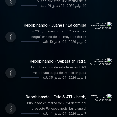
puede que atribuir el merito de la
10 يوليو 2026
-
04 دقائق 59 ثانية
reaparición a nivel mundial de música
colombiana a Carlos Vives y, en particular, a
la reversión del clásico ‘La Gota Fria’.
Rebobinando - Juanes, "La camisa
negra" - 09/07/26
En 2005, Juanes convirtió "La camisa
negra" en uno de los mayores éxitos
9 يوليو 2026
-
04 دقائق 40 ثانية
globales del pop latino moderno, incluido
en su álbum 'Mi sangre', publicado en
2004.
Rebobinando - Sebastian Yatra,
"Vagabundo" - 08/07/26
La publicación de este tema en 2023
marcó una etapa de transición para
8 يوليو 2026
-
04 دقائق 35 ثانية
Sebastián Yatra.
Rebobinando - Feid & ATL Jacob,
"Luna" - 07/07/26
Publicado en marzo de 2024 dentro del
proyecto Ferxxocalipsis, Luna une al
7 يوليو 2026
-
04 دقائق 11 ثانية
colombiano Feid con el productor