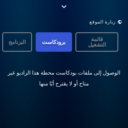
Cambridge 105 is the Community Radio
Project for the city of Cambridge. Listen on
105FM in Cambridge or online at
http://www.cambridge105.fm/listen
زيارة الموقع
قائمة
برودكاست
البرنامج
التشغيل
الوصول إلى ملفات بودكاست محطة هذا الراديو غير
متاح أو لا يقترح أيًا منها