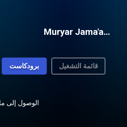
…Muryar Jama'a
قائمة التشغيل
برودكاست
الوصول إلى ملف