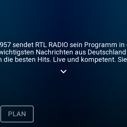
 1957 sendet RTL RADIO sein Programm in
wichtigsten Nachrichten aus Deutschland
en Hits. Live und kompetent. Sie empfangen uns
aweit via Satellit, weltweit im Livestrea
el-Hunsrück auf den UKW-Frequenzen 93,3 
PLAN