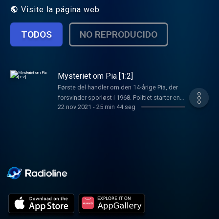
Visite la página web
TODOS
NO REPRODUCIDO
Mysteriet om Pia [1:2]
Første del handler om den 14-årige Pia, der
forsvinder sporløst i 1968. Politiet starter en
22 nov 2021
-
25 min 44 seg
massiv eftersøgning, og pigens cykel bliver
fundet smidt i en mose. Først ti år senere gør
en dreng et frygteligt fund i en
nordsjællandsk skov. Værter: Mette Fleckner,
Ekstra Bladets kriminalredaktion og Peer
Kaae, forfatter og journalist. Producer:
Rasmus Søgaard Lyddesign: Leo Peter
Larsen Programansvarlig: Knud Brix