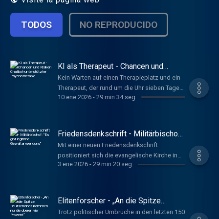
TODOS
NO REPRODUCIDO
KI als Therapeut - Chancen und
Risiken Chatbot-unterstützter
Kein Warten auf einen Therapieplatz und ein
Psychotherapie
Therapeut, der rund um die Uhr sieben Tage
10 ene 2026
-
29 min 34 seg
die Woche ansprechbar ist: KI kann eine
Chance sein, die Patientenversorgung zu
verbessern. Doch können solche digitalen
Angebote den Therapeuten ersetzen?
Friedensdenkschrift - Militärbischof:
Hoffmeister, Anna
"Es gibt legitime Gewaltanwendung"
Mit einer neuen Friedensdenkschrift
www.deutschlandfunkkultur.de, Tacheles
positioniert sich die evangelische Kirche in
3 ene 2026
-
29 min 20 seg
Deutschland neu. Statt unbedingtem
Pazifismus prägt Realismus das neue
Programm, sagt der Militärbischof der
Bundeswehr, Bernhard Felmberg. Nils
Elitenforscher - „An die Spitze
Schniederjann
Deutschlands kommen nur die
Trotz politischer Umbrüche in den letzten 150
oberen vier Prozent“
www.deutschlandfunkkultur.de, Tacheles