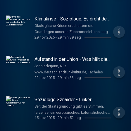
mitgearbeitet, die in so einem Fall
Orientierung geben soll. Mehr Intensivbetten
vorzuhalten, sei allerdings keine Lösung.
Klimakrise - Soziologe: Es droht der
Hoffmeister, Anna
gesellschaftliche Zusammenbruch
Ökologische Krisen erschüttern die
www.deutschlandfunkkultur.de, Tacheles
Grundlagen unseres Zusammenlebens, sagt
29 nov 2025
-
29 min 39 seg
der Soziologe Frank Adloff. Angesichts der
existenziellen Gefahren des Klimawandels
sei es deswegen notwendig, einen radikalen
Systemwandel einzuleiten. Hoffmeister, Anna
Aufstand in der Union - Was hält die
www.deutschlandfunkkultur.de, Tacheles
Partei noch zusammen?
Schniederjann, Nils
www.deutschlandfunkkultur.de, Tacheles
22 nov 2025
-
29 min 33 seg
Soziologe Sznaider - Linker
Antisemitismus hat Tradition
Seit der Staatsgründung gibt es Stimmen,
Israel sei ein europäisches, kolonialistisches
15 nov 2025
-
29 min 52 seg
Projekt. Immer wieder greifen Linke diese
Argumentation auf, sagt der israelische
Soziologe Natan Sznaider. Die Ursprünge des