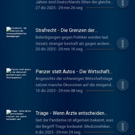
Jahren sind Deutschlands Eliten die gleichen
27 dic 2025
-
29 min 26 seg
geblieben. Der Soziologe Michael Hartmann
kritisiert, dass nur vier Prozent der
Bevölkerung das Land formen. Er fordert eine
Arbeiterkind-Quote für Vorstände.
Strafrecht - Die Grenzen der
(Erstsendung 19.7.25) Schniederjann, Nils
Meinungsfreiheit bei Beleidigungen
Beleidigungen gegen Politiker werden laut
www.deutschlandfunkkultur.de, Tacheles
Gesetz strenger bestraft als gegen andere
20 dic 2025
-
29 min 16 seg
Menschen. Müssten nicht gerade
Spitzenpolitiker harsche Kritik aushalten?
Strafrechtlerin Susanne Beck warnt: Ohne
klare Grenzen könnten Betroffene
Panzer statt Autos - Die Wirtschaft
verstummen. Hoffmeister, Anna
profitiert kaum vom Rüstungsboom
Angesichts der schwierigen Wirtschaftslage
www.deutschlandfunkkultur.de, Tacheles
setzen manche Ökonomen auf die steigende
13 dic 2025
-
29 min 08 seg
Produktion von Rüstungsgütern. Doch das
lohnt sich volkswirtschaftlich kaum, sagt der
Wirtschaftsexperte Patrick Kaczmarczyk. Das
Geld sei anderswo besser angelegt.
Triage - Wenn Ärzte entscheiden
Schniederjann, Nils
müssen, wer zuerst behandelt wird
Seit der Pandemie ist allgemein bekannt, was
www.deutschlandfunkkultur.de, Tacheles
der Begriff Triage bedeutet. Medizinethiker
6 dic 2025
-
29 min 29 seg
Georg Marckman hat an einer Leitlinie