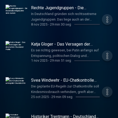
Vorwurfs reichen lange zurück. Führer,
Rechte Jugendgruppen - Die
Susanne www.deutschlandfunkkultur.de,
Baseballschlägerjahre sind zurück
In Deutschland gründen sich rechtsextreme
Tacheles
Jugendgruppen. Das liege auch an der
8 nov 2025
-
29 min 30 seg
Normalisierung solcher Positionen in der
Gesellschaft, sagt Sozialwissenschaftler
David Begrich. Jugendliche müssten wieder
mehr Selbstwirksamkeit erfahren.
Katja Gloger - Das Versagen der
Hoffmeister, Anna
deutschen Russland-Politik
Es sei richtig gewesen, bei Putin anfangs auf
www.deutschlandfunkkultur.de, Tacheles
Entspannung, politischen Dialog und
1 nov 2025
-
29 min 51 seg
wirtschaftliche Zusammenarbeit zu setzen,
sagt Russland-Expertin Katja Gloger.
Spätestens mit der Annexion der Krim sei
dieser Ansatz aber gescheitert gewesen.
Svea Windwehr - EU-Chatkontrolle
Schröder, Gerhard
untergräbt Grundrechte
Die geplante EU-Regeln zur Chatkontrolle soll
www.deutschlandfunkkultur.de, Tacheles
Kindesmissbrauch verhindern, greift aber
25 oct 2025
-
29 min 09 seg
auch in Grundrechte ein. Svea Windwehr, Co-
Vorsitzende des Zentrums für digitalen
Fortschritt, betont die Bedeutung
vertraulicher Kommunikation. Hoffmeister,
Historiker Trentmann - Deutschland