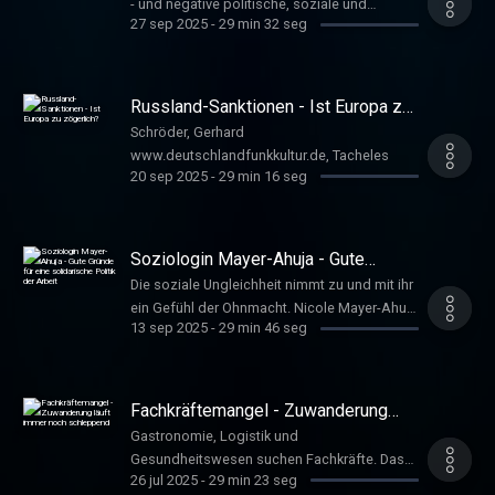
- und negative politische, soziale und
27 sep 2025
-
29 min 32 seg
wirtschaftliche Folgen haben. Die Plattformen
müssten die Nutzer besser vor
Desinformation schützen, sagt Matthias
Spielkamp, Geschäftsführer der NGO
Russland-Sanktionen - Ist Europa zu
AlgorithmWatch. Schniederjann, Nils
zögerlich?
Schröder, Gerhard
www.deutschlandfunkkultur.de, Tacheles
www.deutschlandfunkkultur.de, Tacheles
20 sep 2025
-
29 min 16 seg
Soziologin Mayer-Ahuja - Gute
Gründe für eine solidarische Politik
Die soziale Ungleichheit nimmt zu und mit ihr
der Arbeit
ein Gefühl der Ohnmacht. Nicole Mayer-Ahuja
13 sep 2025
-
29 min 46 seg
plädiert für eine Politik, die das Gemeinsame
der Lohnabhängigen sieht. Bessere
Arbeitsbedingungen für alle stärken auch die
Demokratie, so die Soziologin. Führer,
Fachkräftemangel - Zuwanderung
Susanne www.deutschlandfunkkultur.de,
läuft immer noch schleppend
Gastronomie, Logistik und
Tacheles
Gesundheitswesen suchen Fachkräfte. Das
26 jul 2025
-
29 min 23 seg
Fachkräfteeinwanderungsgesetz überfordert