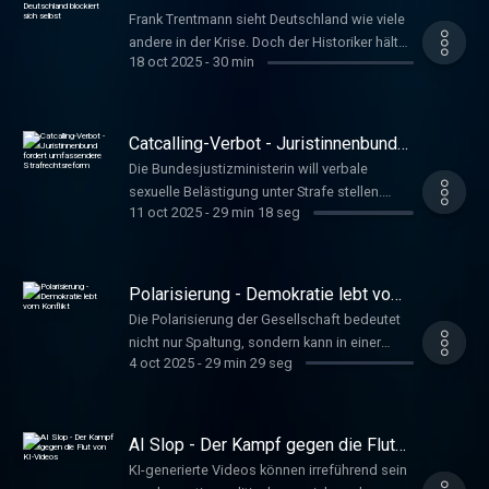
Anna www.deutschlandfunkkultur.de,
blockiert sich selbst
Frank Trentmann sieht Deutschland wie viele
Tacheles
andere in der Krise. Doch der Historiker hält
18 oct 2025
-
30 min
das für nichts Besonderes. Er rät: Um die
Herausforderung zu bewältigen, müsse man
diese erstens als lösbar ansehen und
zweitens ein Ziel haben. Führer, Susanne
Catcalling-Verbot - Juristinnenbund
www.deutschlandfunkkultur.de, Tacheles
fordert umfassendere
Die Bundesjustizministerin will verbale
Strafrechtsreform
sexuelle Belästigung unter Strafe stellen.
11 oct 2025
-
29 min 18 seg
Kritikerinnen bezweifeln, dass ein Gesetz
hilft. Anja Schmidt vom Deutschen
Juristinnenbund hält ein Catcalling-Verbot
dagegen für sinnvoll - aber nicht für
Polarisierung - Demokratie lebt vom
ausreichend. Schniederjann, Nils
Konflikt
Die Polarisierung der Gesellschaft bedeutet
www.deutschlandfunkkultur.de, Tacheles
nicht nur Spaltung, sondern kann in einer
4 oct 2025
-
29 min 29 seg
komplexen Welt auch Orientierung bieten. Für
die demokratische Auseinandersetzung ist
sie unbedingt notwendig, sagt der Soziologe
Nils Kumkar. Hoffmeister, Anna
AI Slop - Der Kampf gegen die Flut
www.deutschlandfunkkultur.de, Tacheles
von KI-Videos
KI-generierte Videos können irreführend sein