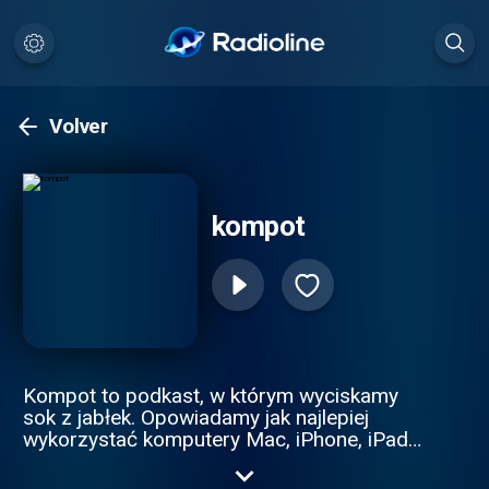
Volver
kompot
Kompot to podkast, w którym wyciskamy
sok z jabłek. Opowiadamy jak najlepiej
wykorzystać komputery Mac, iPhone, iPady
i inne nadgryzione produkty aby one
działały dla nas a nie my dla nich. Od nas