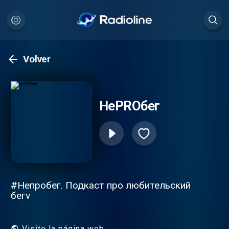
Volver
НеPROбег
#Непробег. Подкаст про любительский
бегv
Visite la página web