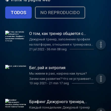
TODOS
NO REPRODUCIDO
О том, как тренер общается с
учениками. Брифинг с тренерами
Дежурный тренер, заполнение профиля
платформы S10.run
на платформе, отношения к тренировкам,
21 jul 2022
-
36 min 08 seg
взаимодействие тренера и бегуна
Бег, рай и энтропия
Мы живем в раю, нахрена нам лучше?
Зачем нам развитие? Что не устраивает?
13 sep 2021
-
21 min 17 seg
Посмотрите на своих родителей, они
жили в десятки раз труднее. Гигантский
рост сделал нас счастливее? Нет, счастья
больше не стало. Бесконечный рост
Брифинг Дежурного тренера,
продолжаться не может. Мы стараемся
разбор полетов после гонки в
Каждый понедельник Дежурный тренер
Казани
как можно быстрее высосать все