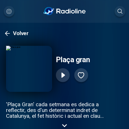
Volver
Plaça gran
'Plaça Gran' cada setmana es dedica a
reflectir, des d'un determinat indret de
Catalunya, el fet històric i actual en clau
socioeconòmica sense oblidar el tret
etnogràfic, cultural i lúdic de les nostres