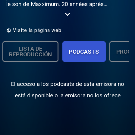
le son de Maxximum. 20 années après
Double XX vous fait revivre la musique à
son Maxximum . Retrouvez tous les titres
diffusés sur Maxximum sur Double XX !
Visite la página web
LISTA DE
PODCASTS
PROGR
REPRODUCCIÓN
El acceso a los podcasts de esta emisora no
está disponible o la emisora no los ofrece