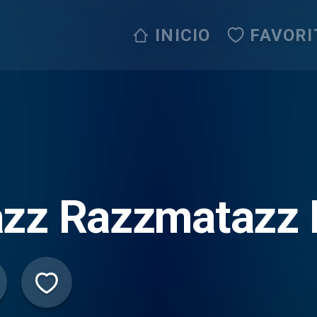
INICIO
FAVORI
azz Razzmatazz 