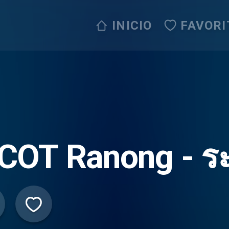
INICIO
FAVORI
COT Ranong - ร