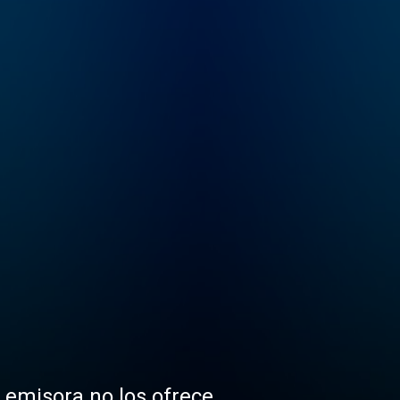
a emisora no los ofrece