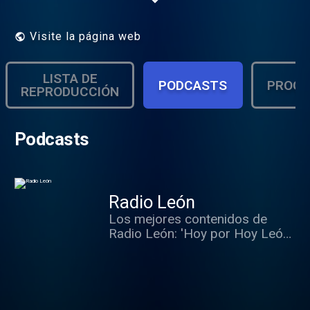
Visite la página web
LISTA DE
PODCASTS
PROGR
REPRODUCCIÓN
Podcasts
Radio León
Los mejores contenidos de
Radio León: 'Hoy por Hoy León',
'SER Deportivos León', 'Hora 14
León', entrevistas y reportajes
destacados