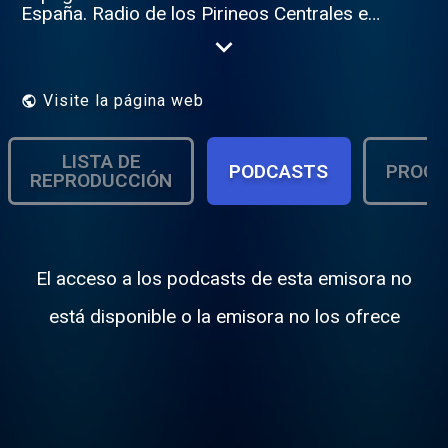
España. Radio de los Pirineos Centrales en
Francés, Castellano y Occitan. Barousse,
Comminges & Val d'Aran. Meteo - Agenda -
Informations - Informaciones Luchon -
Bossost - Vielha - Saint Bertrand de
Visite la página web
Comminges - Loures Barousse - Haute
Garonne - Hautes Pyrénées Contact :
https://www.pagesjaunes.fr/pros/54256312
LISTA DE
PODCASTS
PROGR
"Une radio des Locales"
REPRODUCCIÓN
El acceso a los podcasts de esta emisora no
está disponible o la emisora no los ofrece