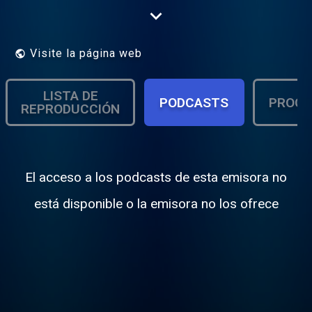
Montreal with today's best rappers (not the
mainstream)
Visite la página web
LISTA DE
PODCASTS
PROGR
REPRODUCCIÓN
El acceso a los podcasts de esta emisora no
está disponible o la emisora no los ofrece