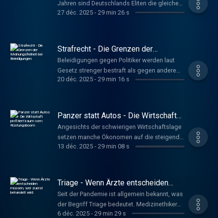
Jahren sind Deutschlands Eliten die gleichen
27 déc. 2025
-
29 min 26 s
geblieben. Der Soziologe Michael Hartmann
kritisiert, dass nur vier Prozent der
Bevölkerung das Land formen. Er fordert eine
Arbeiterkind-Quote für Vorstände.
Strafrecht - Die Grenzen der
(Erstsendung 19.7.25) Schniederjann, Nils
Meinungsfreiheit bei Beleidigungen
Beleidigungen gegen Politiker werden laut
www.deutschlandfunkkultur.de, Tacheles
Gesetz strenger bestraft als gegen andere
20 déc. 2025
-
29 min 16 s
Menschen. Müssten nicht gerade
Spitzenpolitiker harsche Kritik aushalten?
Strafrechtlerin Susanne Beck warnt: Ohne
klare Grenzen könnten Betroffene
Panzer statt Autos - Die Wirtschaft
verstummen. Hoffmeister, Anna
profitiert kaum vom Rüstungsboom
Angesichts der schwierigen Wirtschaftslage
www.deutschlandfunkkultur.de, Tacheles
setzen manche Ökonomen auf die steigende
13 déc. 2025
-
29 min 08 s
Produktion von Rüstungsgütern. Doch das
lohnt sich volkswirtschaftlich kaum, sagt der
Wirtschaftsexperte Patrick Kaczmarczyk. Das
Geld sei anderswo besser angelegt.
Triage - Wenn Ärzte entscheiden
Schniederjann, Nils
müssen, wer zuerst behandelt wird
Seit der Pandemie ist allgemein bekannt, was
www.deutschlandfunkkultur.de, Tacheles
der Begriff Triage bedeutet. Medizinethiker
6 déc. 2025
-
29 min 29 s
Georg Marckman hat an einer Leitlinie