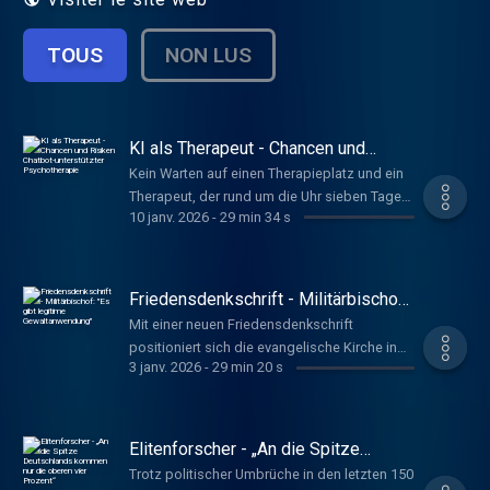
TOUS
NON LUS
KI als Therapeut - Chancen und
Risiken Chatbot-unterstützter
Kein Warten auf einen Therapieplatz und ein
Psychotherapie
Therapeut, der rund um die Uhr sieben Tage
10 janv. 2026
-
29 min 34 s
die Woche ansprechbar ist: KI kann eine
Chance sein, die Patientenversorgung zu
verbessern. Doch können solche digitalen
Angebote den Therapeuten ersetzen?
Friedensdenkschrift - Militärbischof:
Hoffmeister, Anna
"Es gibt legitime Gewaltanwendung"
Mit einer neuen Friedensdenkschrift
www.deutschlandfunkkultur.de, Tacheles
positioniert sich die evangelische Kirche in
3 janv. 2026
-
29 min 20 s
Deutschland neu. Statt unbedingtem
Pazifismus prägt Realismus das neue
Programm, sagt der Militärbischof der
Bundeswehr, Bernhard Felmberg. Nils
Elitenforscher - „An die Spitze
Schniederjann
Deutschlands kommen nur die
Trotz politischer Umbrüche in den letzten 150
oberen vier Prozent“
www.deutschlandfunkkultur.de, Tacheles