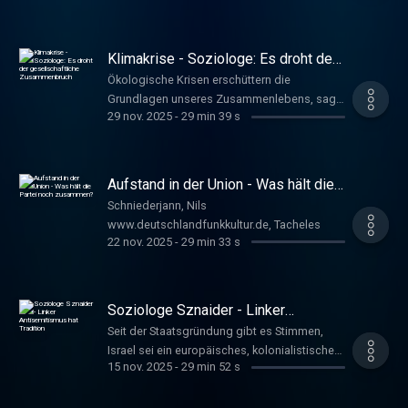
mitgearbeitet, die in so einem Fall
Orientierung geben soll. Mehr Intensivbetten
vorzuhalten, sei allerdings keine Lösung.
Klimakrise - Soziologe: Es droht der
Hoffmeister, Anna
gesellschaftliche Zusammenbruch
Ökologische Krisen erschüttern die
www.deutschlandfunkkultur.de, Tacheles
Grundlagen unseres Zusammenlebens, sagt
29 nov. 2025
-
29 min 39 s
der Soziologe Frank Adloff. Angesichts der
existenziellen Gefahren des Klimawandels
sei es deswegen notwendig, einen radikalen
Systemwandel einzuleiten. Hoffmeister, Anna
Aufstand in der Union - Was hält die
www.deutschlandfunkkultur.de, Tacheles
Partei noch zusammen?
Schniederjann, Nils
www.deutschlandfunkkultur.de, Tacheles
22 nov. 2025
-
29 min 33 s
Soziologe Sznaider - Linker
Antisemitismus hat Tradition
Seit der Staatsgründung gibt es Stimmen,
Israel sei ein europäisches, kolonialistisches
15 nov. 2025
-
29 min 52 s
Projekt. Immer wieder greifen Linke diese
Argumentation auf, sagt der israelische
Soziologe Natan Sznaider. Die Ursprünge des