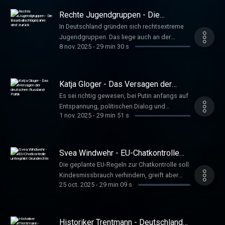
Vorwurfs reichen lange zurück. Führer,
Rechte Jugendgruppen - Die
Susanne www.deutschlandfunkkultur.de,
Baseballschlägerjahre sind zurück
In Deutschland gründen sich rechtsextreme
Tacheles
Jugendgruppen. Das liege auch an der
8 nov. 2025
-
29 min 30 s
Normalisierung solcher Positionen in der
Gesellschaft, sagt Sozialwissenschaftler
David Begrich. Jugendliche müssten wieder
mehr Selbstwirksamkeit erfahren.
Katja Gloger - Das Versagen der
Hoffmeister, Anna
deutschen Russland-Politik
Es sei richtig gewesen, bei Putin anfangs auf
www.deutschlandfunkkultur.de, Tacheles
Entspannung, politischen Dialog und
1 nov. 2025
-
29 min 51 s
wirtschaftliche Zusammenarbeit zu setzen,
sagt Russland-Expertin Katja Gloger.
Spätestens mit der Annexion der Krim sei
dieser Ansatz aber gescheitert gewesen.
Svea Windwehr - EU-Chatkontrolle
Schröder, Gerhard
untergräbt Grundrechte
Die geplante EU-Regeln zur Chatkontrolle soll
www.deutschlandfunkkultur.de, Tacheles
Kindesmissbrauch verhindern, greift aber
25 oct. 2025
-
29 min 09 s
auch in Grundrechte ein. Svea Windwehr, Co-
Vorsitzende des Zentrums für digitalen
Fortschritt, betont die Bedeutung
vertraulicher Kommunikation. Hoffmeister,
Historiker Trentmann - Deutschland