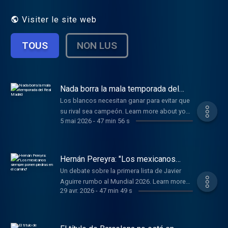
Visiter le site web
TOUS
NON LUS
Nada borra la mala temporada del
Real Madrid
Los blancos necesitan ganar para evitar que
su rival sea campeón. Learn more about your
5 mai 2026
-
47 min 56 s
ad choices. Visit
podcastchoices.com/adchoices
Hernán Pereyra: "Los mexicanos
siempre ponen piedras en el camino"
Un debate sobre la primera lista de Javier
Aguirre rumbo al Mundial 2026. Learn more
29 avr. 2026
-
47 min 49 s
about your ad choices. Visit
podcastchoices.com/adchoices