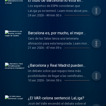
El título de Barcelona no está en
riesgo
Los expertos de ESPN consideran que
LaLiga ya se terminó. Learn more about your
24 avr. 2026
-
49 min 50 s
ad choices. Visit
podcastchoices.com/adchoices
Barcelona es, por mucho, el mejor
equipo de España
Caro de las Salas lanza una temeraria
afirmación para esta temporada. Learn more
21 avr. 2026
-
47 min 39 s
about your ad choices. Visit
podcastchoices.com/adchoices
¿Barcelona y Real Madrid pueden
remontar en Champions?
Un debate sobre qué equipo tiene más
posibilidades de llegar a las semifinales.
10 avr. 2026
-
54 min 59 s
Learn more about your ad choices. Visit
podcastchoices.com/adchoices
¿El VAR-celona sentenció LaLiga?
José del Valle encendió el debate sobre el