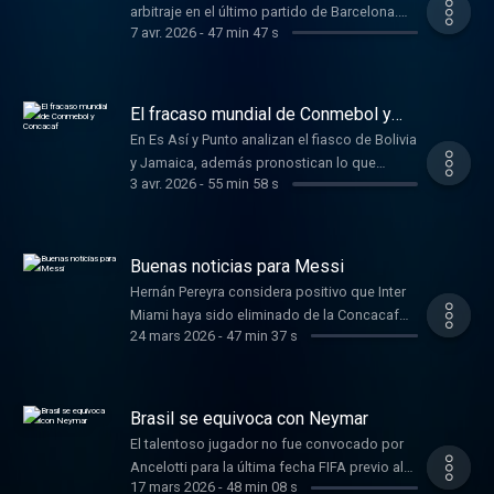
arbitraje en el último partido de Barcelona.
7 avr. 2026
-
47 min 47 s
Learn more about your ad choices. Visit
podcastchoices.com/adchoices
El fracaso mundial de Conmebol y
Concacaf
En Es Así y Punto analizan el fiasco de Bolivia
y Jamaica, además pronostican lo que
3 avr. 2026
-
55 min 58 s
podría pasar en el duelo Atlético de Madrid
vs. Barcelona. Learn more about your ad
choices. Visit
podcastchoices.com/adchoices
Buenas noticias para Messi
Hernán Pereyra considera positivo que Inter
Miami haya sido eliminado de la Concacaf
24 mars 2026
-
47 min 37 s
Champions Cup. Learn more about your ad
choices. Visit
podcastchoices.com/adchoices
Brasil se equivoca con Neymar
El talentoso jugador no fue convocado por
Ancelotti para la última fecha FIFA previo al
17 mars 2026
-
48 min 08 s
Mundial. Learn more about your ad choices.