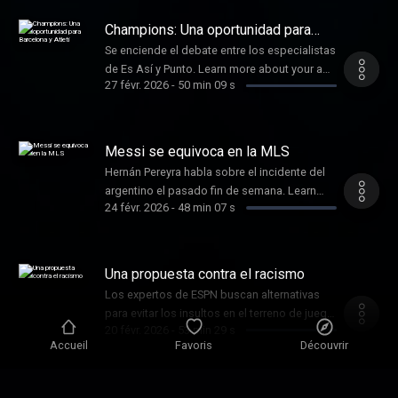
podcastchoices.com/adchoices
Champions: Una oportunidad para
Barcelona y Atleti
Se enciende el debate entre los especialistas
de Es Así y Punto. Learn more about your ad
27 févr. 2026
-
50 min 09 s
choices. Visit
podcastchoices.com/adchoices
Messi se equivoca en la MLS
Hernán Pereyra habla sobre el incidente del
argentino el pasado fin de semana. Learn
24 févr. 2026
-
48 min 07 s
more about your ad choices. Visit
podcastchoices.com/adchoices
Una propuesta contra el racismo
Los expertos de ESPN buscan alternativas
para evitar los insultos en el terreno de juego.
20 févr. 2026
-
53 min 29 s
Learn more about your ad choices. Visit
Accueil
Favoris
Découvrir
podcastchoices.com/adchoices
Barcelona se cae en el momento