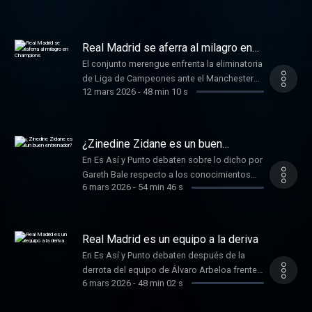
Visit podcastchoices.com/adchoices
Real Madrid se aferra al milagro en
Champions
El conjunto merengue enfrenta la eliminatoria
de Liga de Campeones ante el Manchester
12 mars 2026
-
48 min 10 s
City de Pep Guardiola. Learn more about your
ad choices. Visit
podcastchoices.com/adchoices
¿Zinedine Zidane es un buen
entrenador?
En Es Así y Punto debaten sobre lo dicho por
Gareth Bale respecto a los conocimientos
6 mars 2026
-
54 min 46 s
tácticos del técnico francés. Learn more
about your ad choices. Visit
podcastchoices.com/adchoices
Real Madrid es un equipo a la deriva
En Es Así y Punto debaten después de la
derrota del equipo de Álvaro Arbeloa frente
6 mars 2026
-
48 min 02 s
al Getafe en LaLiga. Learn more about your
ad choices. Visit