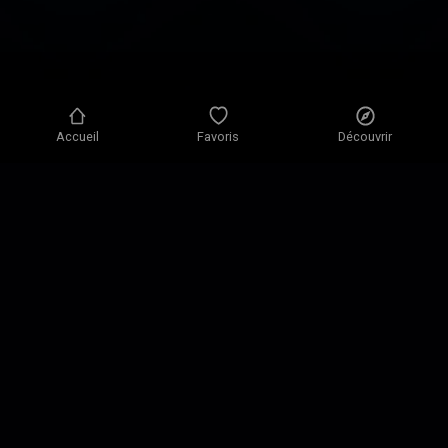
Accueil
Favoris
Découvrir
Politique de confidentialité
Paramètres de confidentialité
Conditions d'utilisation