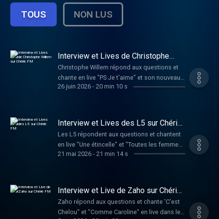
TOUS
NON LUS
Interview et Lives de Christophe
Willem sur Chérie FM
Christophe Willem répond aux questions et
chante en live "PS Je t'aime" et son nouveau
26 juin 2026
-
20 min 10 s
single "Systaime"
Interview et Lives des L5 sur Chérie
FM
Les L5 répondent aux questions et chantent
en live "Une étincelle" et "Toutes les femmes
21 mai 2026
-
21 min 14 s
de ta vie"
Interview et Live de Zaho sur Chérie
FM
Zaho répond aux questions et chante 'C'est
Chelou" et "Comme Caroline" en live dans le