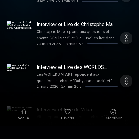
8 avr. 2026
-
20 min 32 s
Réveil Chérie.
Interview et Live de Christophe Maé
à Disney Adventure World !
Christophe Maé répond aux questions et
chante "J'ai laissé" et "La Lune" en live dans
20 mars 2026
-
19 min 05 s
le Réveil Chérie.
Interview et Live des WORLDS
APART !
Les WORLDS APART répondent aux
questions et chante "Baby come back" et "Je
2 mars 2026
-
24 min 20 s
te donne" en live dans le Réveil Chérie.
Interview et Live de Vitaa
Vitaa répond aux questions et chante "Ça fait
Accueil
Favoris
Découvrir
mal" en live dans le Réveil Chérie.
6 févr. 2026
-
20 min 03 s