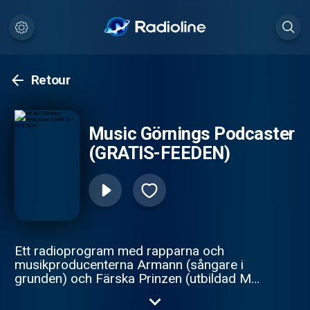
Retour
Music Görnings Podcaster
(GRATIS-FEEDEN)
Ett radioprogram med rapparna och
musikproducenterna Armann (sångare i
grunden) och Färska Prinzen (utbildad MC)
från duon Dom Viktiga Skorna och
rappkollektivet Rappare i Samverkan AB.