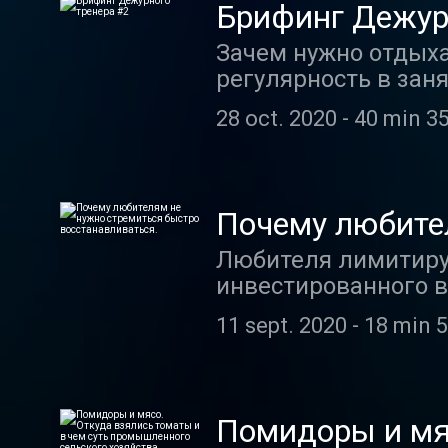
формирование нехим
текстами.
Брифинг Дежур
химической. Есть ж
Зачем нужно отдыха
это когда эндорфин
регулярность в заня
механизм действия,
игровых автоматов,
28 oct. 2020
-
40 min 35
не утащить оттуда. 
статистику использ
математикой, я бы 
неазартная зависимо
Почему любите
не играл. Counter-S
восстанавливат
Любителя лимитируе
зависимости – это ш
инвестированного в
11 sept. 2020
-
18 min 5
Помидоры и мяс