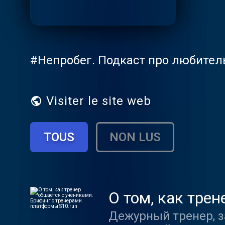
#Непробег. Подкаст про любител
Visiter le site web
TOUS
NON LUS
О том, как тре
платформы S10
Дежурный тренер, з