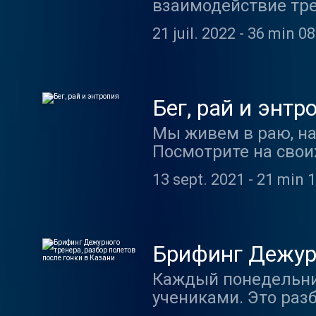
взаимодействие тре
21 juil. 2022
-
36 min 08
Бег, рай и энтр
Мы живем в раю, на
Посмотрите на своих
сделал нас счастлив
13 sept. 2021
-
21 min 1
продолжаться не мо
из планеты, чтобы 
новая пара кроссов
идеального рая рас
Брифинг Дежурн
истощается земля и
Казани
Каждый понедельни
самому пессимистич
учениками. Это раз
миллиардов и схлоп