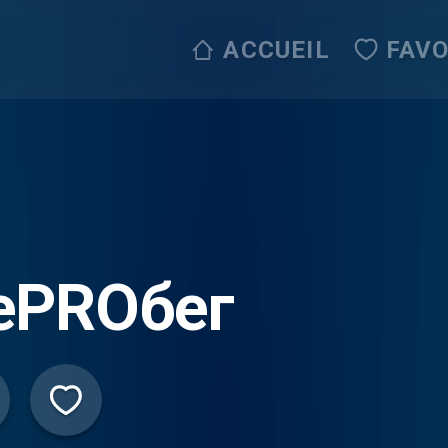
ACCUEIL
FAVO
еPROбег