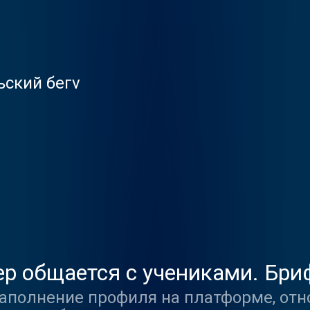
ьский бегv
нер общается с учениками. Бри
.run
аполнение профиля на платформе, отн