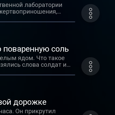
твенной лаборатории
 жертвоприношения,
о поваренную соль
белым ядом. Что такое
зялись слова солдат и
овой дорожке
часа. Он прикрутил