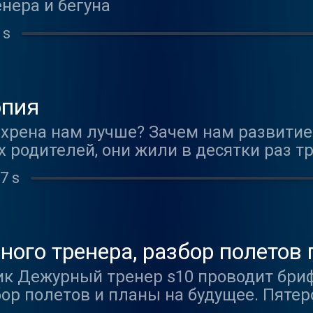
нера и бегуна
 s
опия
хрена нам лучше? Зачем нам развитие?
 родителей, они жили в десятки раз тр
ее? Нет, счастья больше не стало. Бе
7 s
жет. Мы стараемся как можно быстрее
улететь на другую? Зачем нам новый а
ок? Они делают нас лучше? Параллель
тет количество людей, умирающих от г
ого тренера, разбор полетов 
 очень скоро всем этим накроет золот
к Дежурный тренер s10 проводит бриф
ескому прогнозу население земли лет 
бор полетов и планы на будущее. Пяте
нется до трех. Ситуацию ухудшает ос