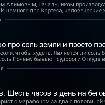
 сельского хозяйства
ем Алимовым, начальником производс
 И немного про Кортеса, человеческие
комбайнами и селекцию.
s
о про соль земли и просто пр
соли, чтобы худеть. Является ли соль 
 соль Почему бывают судороги Откуда в
 s
. Шесть часов в день на бег
ист с марафоном за два с половиной 