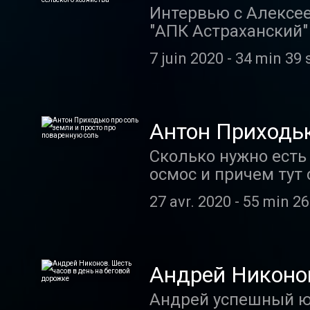
промышленного
Интервью с Алексе
"АПК Астраханский"
гербициды, уборку 
7 juin 2020
-
34 min 39 
Антон Приходьк
Сколько нужно есть 
осмос и причем тут
зарплата.
27 avr. 2020
-
55 min 26
Андрей Никонов
Андрей успешный юр