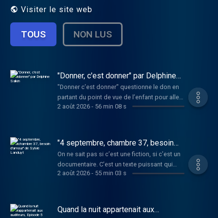
Visiter le site web
TOUS
NON LUS
"Donner, c'est donner" par Delphine
Salkin
"Donner c’est donner" questionne le don en
partant du point de vue de l’enfant pour aller
2 août 2026
-
56 min 08 s
à l’autre extrémité, à la fin de vie. Sommes-
nous prêts à donner notre corps à la science
ou le donner pour qu’on y prélève les
organes ? Delphine Salkin aborde ces
"4 septembre, chambre 37, besoin
questions en immersion à l’hôpital Erasme à
d'amour" de Sylvie Landuyt
On ne sait pas si c’est une fiction, si c’est un
Bruxelles en 2024 au Service des Soins
documentaire. C’est un texte puissant qui
Intensifs et de la Transplantation pour y
2 août 2026
-
55 min 03 s
jaillit d’un coup dans les mots de Sylvie
suivre le don d’organes depuis le donneur
Landuyt quand on lui annonce en août 24
jusqu’au receveur. Parallèlement, elle tisse la
qu’elle est atteinte d’un cancer du sein. Ces
question du don en faisant entendre la
mots, elle les dit elle-même, et sa fille qui
Quand la nuit appartenait aux
parole des enfants de huit et neuf ans
l’accompagne crée un environnement
auditeurs, Episode 5