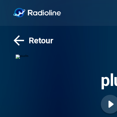
Retour
p