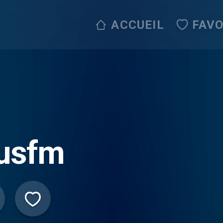
ACCUEIL
FAVO
lusfm