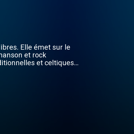
bres. Elle émet sur le
hanson et rock
itionnelles et celtiques,
 informations locales,
formations de RFI toutes
ablit en association
 35 artistes