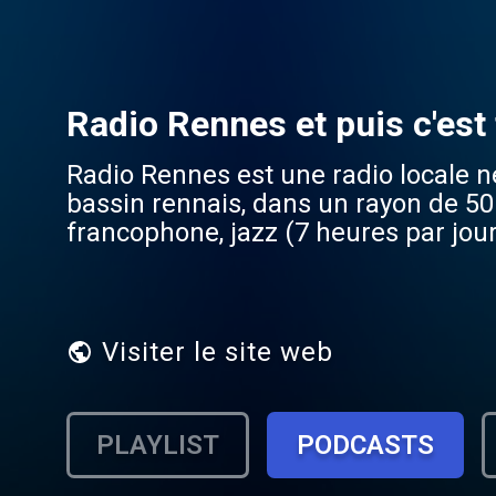
Radio Rennes et puis c'est 
Radio Rennes est une radio locale n
bassin rennais, dans un rayon de 5
francophone, jazz (7 heures par jour)
musiques du monde, cinéma, littérat
reportages et interviews... Radio Re
les heures, et de nombreuses émissi
avec différentes radios, le classem
Visiter le site web
PLAYLIST
PODCASTS