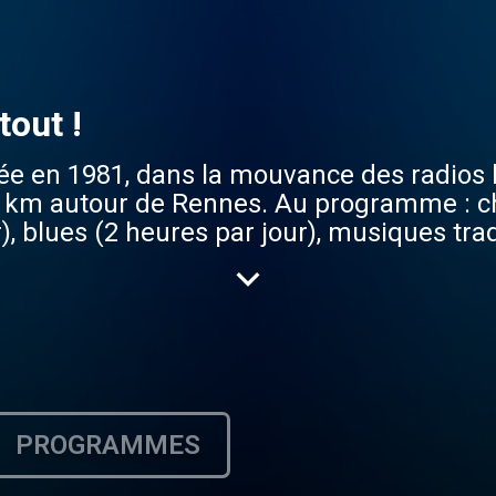
tout !
ée en 1981, dans la mouvance des radios li
0 km autour de Rennes. Au programme : c
, blues (2 heures par jour), musiques trad
ure, annonces concerts, petites annonces,
nnes diffuse également les bulletins d'in
ons thématiques. Depuis 1993, la radio ét
ent Quota. Chaque mois sont mis en valeur
francophones reflétant les play-lists de ces 17 radios. "Une radio des Locales"
PROGRAMMES