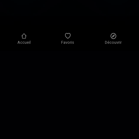
Accueil
Favoris
Découvrir
Politique de confidentialité
Paramètres de confidentialité
Conditions d'utilisation