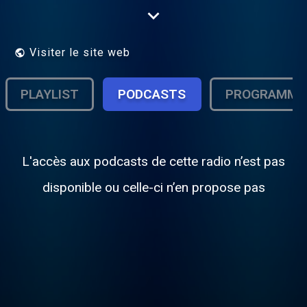
âme musicale, Tahiti Coco Web s'applique
à rythmer ses couleurs musicales,
patchwork de sonorités puissantes et de
mélodies harmonieuses traversant les
Visiter le site web
océans....
PLAYLIST
PODCASTS
PROGRAMME
L'accès aux podcasts de cette radio n’est pas
disponible ou celle-ci n’en propose pas