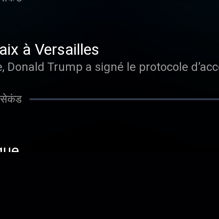
aix à Versailles
e, Donald Trump a signé le protocole d’acco
सेकंड
que
Versailles entre Emmanuel Macron et Dona
sident des Etats Unis a signé l’accord de p
सेकंड