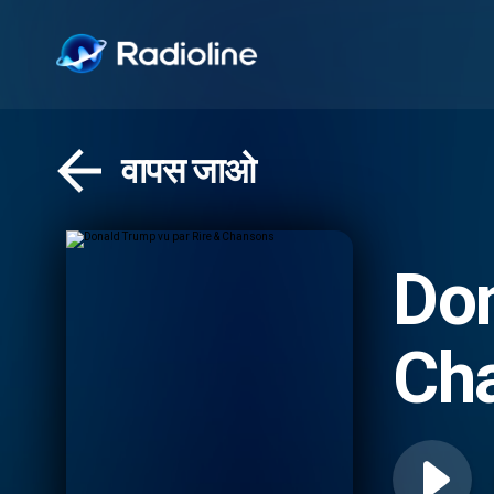
वापस जाओ
Don
Ch