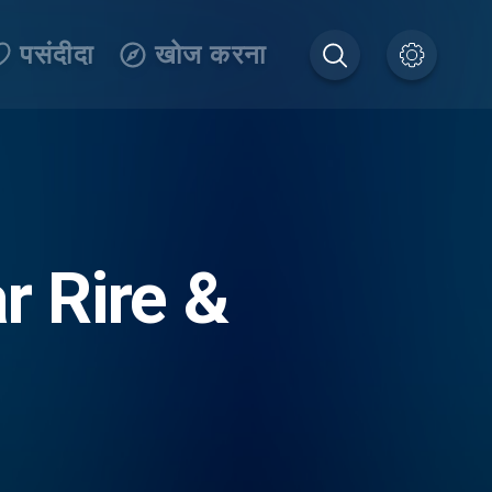
पसंदीदा
खोज करना
r Rire &