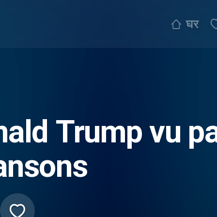
घर
ald Trump vu pa
ansons