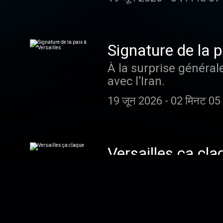
Signature de la p
À la surprise général
avec l’Iran.
19 जून 2026
-
02 मिनट 05 
Versailles ça cla
Dîner de prestige à 
durant laquelle le pré
18 जून 2026
-
04 मिनट 35 