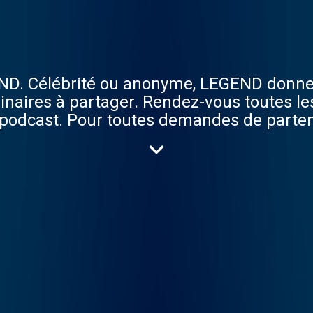
D. Célébrité ou anonyme, LEGEND donne l
dinaires à partager. Rendez-vous toutes l
 podcast. Pour toutes demandes de parten
ous sur tous les réseaux LEGEND ! Youtu
/UCIh7PDUAP226Pa_NtjN9Jqw Facebook :
ediafr Instagram : https://www.instagr
gend Twitter : https://twitter.com/legen
bergé par Acast. Visitez acast.com/priv