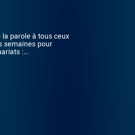
a parole à tous ceux
es semaines pour
ariats :
be :
am.com/legendmedia/
dmediafr Snapchat :
acy pour plus