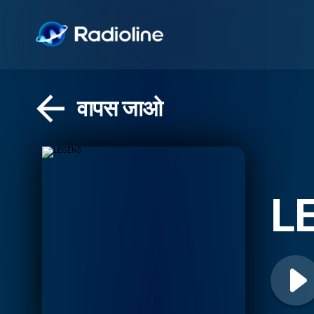
वापस जाओ
L