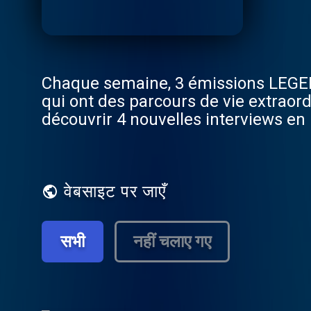
Chaque semaine, 3 émissions LEGEN
qui ont des parcours de vie extraor
découvrir 4 nouvelles interviews en
legend@influxcrew.com Retrouvez-n
https://www.youtube.com/channel
https://www.facebook.com/legendm
TikTok : https://www.tiktok.com/@le
वेबसाइट पर जाएँ
https://t.snapchat.com/CgEvsbWV Hé
d'informations.
सभी
नहीं चलाए गए