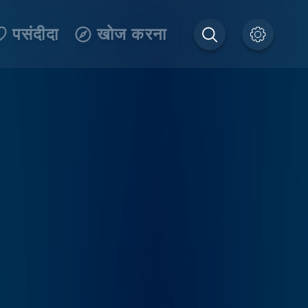
पसंदीदा
खोज करना