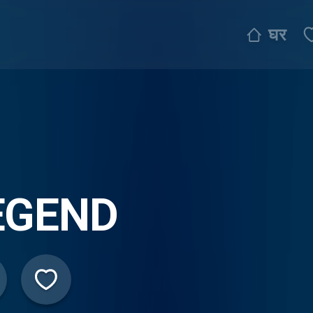
घर
EGEND