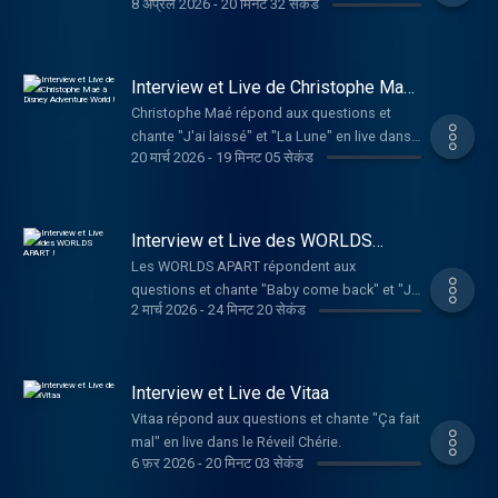
8 अप्रैल 2026
-
20 मिनट 32 सेकंड
Réveil Chérie.
Interview et Live de Christophe Maé
à Disney Adventure World !
Christophe Maé répond aux questions et
chante "J'ai laissé" et "La Lune" en live dans
20 मार्च 2026
-
19 मिनट 05 सेकंड
le Réveil Chérie.
Interview et Live des WORLDS
APART !
Les WORLDS APART répondent aux
questions et chante "Baby come back" et "Je
2 मार्च 2026
-
24 मिनट 20 सेकंड
te donne" en live dans le Réveil Chérie.
Interview et Live de Vitaa
Vitaa répond aux questions et chante "Ça fait
mal" en live dans le Réveil Chérie.
6 फ़र 2026
-
20 मिनट 03 सेकंड