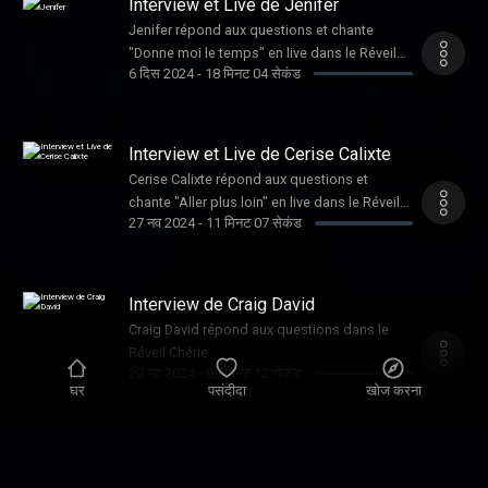
Interview et Live de Jenifer
Jenifer répond aux questions et chante
"Donne moi le temps" en live dans le Réveil
6 दिस 2024
-
18 मिनट 04 सेकंड
Chérie.
Interview et Live de Cerise Calixte
Cerise Calixte répond aux questions et
chante "Aller plus loin" en live dans le Réveil
27 नव 2024
-
11 मिनट 07 सेकंड
Chérie.
Interview de Craig David
Craig David répond aux questions dans le
Réveil Chérie.
20 नव 2024
-
09 मिनट 12 सेकंड
घर
पसंदीदा
खोज करना
Interview et Live de K.Maro
K.Maro répond aux questions et chante