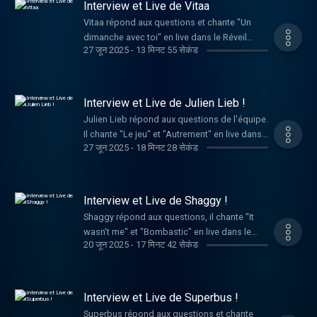
Interview et Live de Vitaa
Vitaa répond aux questions et chante "Un
dimanche avec toi" en live dans le Réveil
27 जून 2025
-
13 मिनट 55 सेकंड
Chérie.
Interview et Live de Julien Lieb !
Julien Lieb répond aux questions de l'équipe.
Il chante "Le jeu" et "Autrement" en live dans
27 जून 2025
-
18 मिनट 28 सेकंड
le Réveil Chérie.
Interview et Live de Shaggy !
Shaggy répond aux questions, il chante "It
wasn't me" et "Bombastic" en live dans le
20 जून 2025
-
17 मिनट 42 सेकंड
Réveil Chérie.
Interview et Live de Superbus !
Superbus répond aux questions et chante