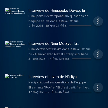
Interview de Hinaupoko Devez, la
nouvelle Miss France !
Hinaupoko Devez répond aux questions de
l''équipe en live dans le Réveil Chérie.
9 दिस 2025
-
10 मिनट 21 सेकंड
Interview de Nina Métayer, la
meilleure pâtissière du Monde !
Nina Métayer est l''invité dans le Réveil Chérie
du 24 janvier avec Alex et Tiffany sur Chérie
31 अक्टू 2025
-
17 मिनट 43 सेकंड
FM ! Elle répond aux questions dans le Réveil
Chérie.
Interview et Lives de Nâdiya
Nâdiya répond aux questions de l''équipe.
Elle chante "Roc" et "Et c''est parti..." en live
17 अक्टू 2025
-
20 मिनट 46 सेकंड
dans le Réveil Chérie.