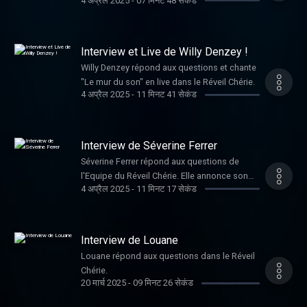
4 अप्रैल 2025
-
07 मिनट 48 सेकंड
Interview et Live de Willy Denzey !
Willy Denzey répond aux questions et chante
"Le mur du son" en live dans le Réveil Chérie.
4 अप्रैल 2025
-
11 मिनट 41 सेकंड
Interview de Séverine Ferrer
Séverine Ferrer répond aux questions de
l'Equipe du Réveil Chérie. Elle annonce son
4 अप्रैल 2025
-
11 मिनट 17 सेकंड
arrivée sur Chérie FM et affronte Tiffany au
Blind Test !
Interview de Louane
Louane répond aux questions dans le Réveil
Chérie.
20 मार्च 2025
-
09 मिनट 26 सेकंड