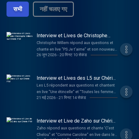
सभी
नहीं चलाए गए
Interview et Lives de Christophe
Willem sur Chérie FM
Christophe Willem répond aux questions et
chante en live "PS Je t'aime" et son nouveau
26 जून 2026
-
20 मिनट 10 सेकंड
single "Systaime"
Interview et Lives des L5 sur Chérie
FM
Les L5 répondent aux questions et chantent
en live "Une étincelle" et "Toutes les femmes
21 मई 2026
-
21 मिनट 14 सेकंड
de ta vie"
Interview et Live de Zaho sur Chérie
FM
Zaho répond aux questions et chante 'C'est
Chelou" et "Comme Caroline" en live dans le