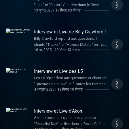
"Lola" et "Butterfly" en live dans le Réveil
13 जून 2025
-
17 मिनट 03 सेकंड
Chérie.
Interview et Live de Billy Crawford !
Billy Crawford répond aux questions. Il
chante "Trackin" et "Hakuna Matata" en live
16 मई 2025
-
19 मिनट 43 सेकंड
dans le Réveil Chérie.
Interview et Live des L5
Les L5 répondent aux questions et chantent
"Question de survie" et "Toutes les femmes
4 अप्रैल 2025
-
18 मिनट 19 सेकंड
de ta vie" en live dans le Réveil Chérie.
Interview et Live d'Akon
Akon répond aux questions et chante
"Beautiful Day" en live dans le Réveil Chérie.