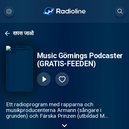
वापस जाओ
Music Görnings Podcaster
(GRATIS-FEEDEN)
Ett radioprogram med rapparna och
musikproducenterna Armann (sångare i
grunden) och Färska Prinzen (utbildad MC)
från duon Dom Viktiga Skorna och
rappkollektivet Rappare i Samverkan AB.