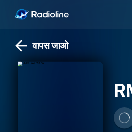
वापस जाओ
R