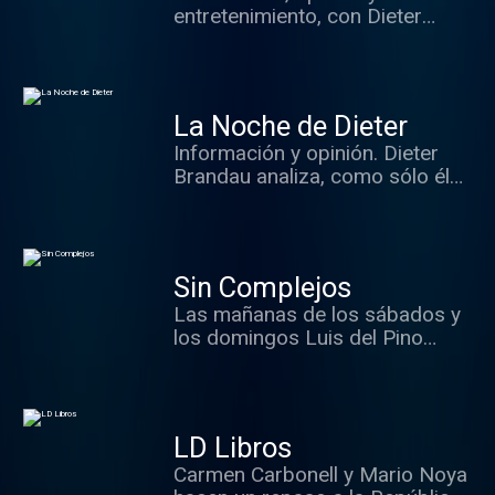
entretenimiento, con Dieter
Brandau y su equipo.
La Noche de Dieter
Información y opinión. Dieter
Brandau analiza, como sólo él
sabe hacerlo, todo lo que ha
ocurrido durante el día con el
mejor resumen de la radio, las
claves, los sonidos y los
Sin Complejos
protagonistas del día. Además,
Las mañanas de los sábados y
el mejor análisis con nuestros
los domingos Luis del Pino
cronistas, contertulios y
analiza toda la actualidad
expertos, sin olvidarnos de la
política de la semana.
participación de los oyentes,
parte fundamental del
programa.
LD Libros
Carmen Carbonell y Mario Noya