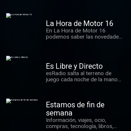
de la Liga.
actuaciones musicales en
directo.
La Hora de Motor 16
En La Hora de Motor 16
podemos saber las novedades
del mundo automovilístico y la
actualidad deportiva del motor,
además de escuchar
entrevistas con sus
Es Libre y Directo
protagonistas y recordar cómo
esRadio salta al terreno de
eran los coches más conocidos
juego cada noche de la mano
del pasado. Todo ello con el
de Daniel Blanco y Daniel Ortín.
equipo de la prestigiosa revista
Toda la actualidad deportiva,
de Motor 16.
entrevistas...
Estamos de fin de
semana
Información, viajes, ocio,
compras, tecnología, libros,