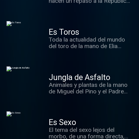
hacen un repaso a la República
de las Letras, a los libros
buenos... y malos.
Es Toros
Toda la actualidad del mundo
del toro de la mano de Elia
Rodríguez y sus colaboradores
habituales.
Jungla de Asfalto
Animales y plantas de la mano
de Miguel del Pino y el Padre
Mundina que dan los mejores
consejos para cuidarlos.
Es Sexo
El tema del sexo lejos del
morbo, de una forma directa,