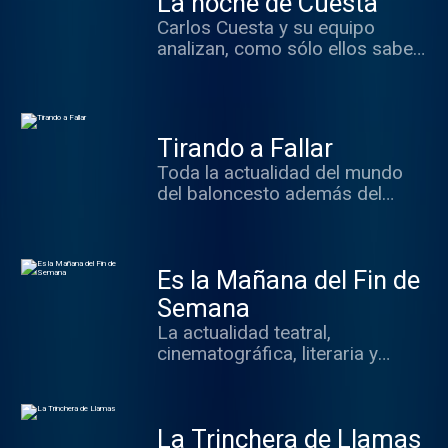
La noche de Cuesta
Carlos Cuesta y su equipo
analizan, como sólo ellos saben
hacerlo, todo lo ocurrido
durante la jornada... y lo que
está por ocurrir: claves,
investigación, voces y
Tirando a Fallar
protagonistas de la actualidad.
Toda la actualidad del mundo
del baloncesto además del
repaso a los grandes hitos de la
historia de este deporte.
Es la Mañana del Fin de
Semana
La actualidad teatral,
cinematográfica, literaria y
gastronómica con Elia
Rodríguez.
La Trinchera de Llamas