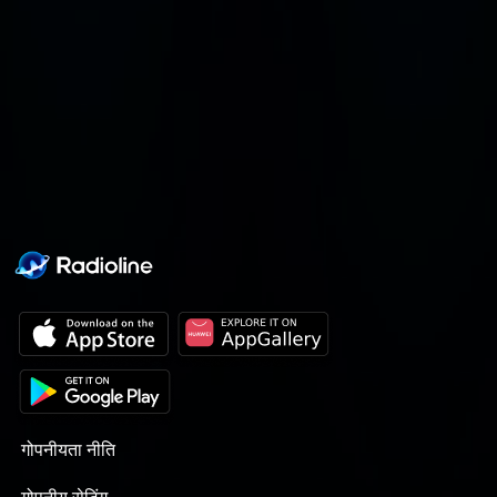
deportes..., en el programa de
Pedro Madera todo tiene
cabida de una forma
entretenida y desenfadada.
Tanto, que conoceremos la cara
menos seria de nuestros
políticos y empresarios.
गोपनीयता नीति