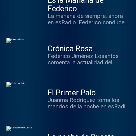
Es la Mañana de
de esRadio.
Federico
La mañana de siempre, ahora
en esRadio. Federico conduce
las mañanas con sus
colaboradores habituales.
Información y opinión.
Crónica Rosa
Federico Jiménez Losantos
comenta la actualidad del
mundo del corazón junto a
Isabel González y sus
colaboradores.
El Primer Palo
Juanma Rodríguez toma los
mandos de la noche en esRadio
en un programa deportivo
distinto con información y
mucha opinión.