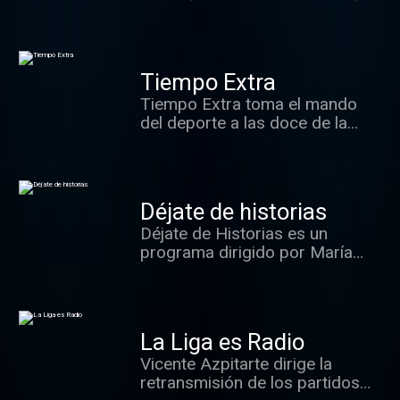
clara y respetuosa.
Tiempo Extra
Tiempo Extra toma el mando
del deporte a las doce de la
noche en esRadio. El fútbol y el
resto de deportes serán vistos
con el rigor informativo
necesario pero siempre con el
Déjate de historias
estilo inconfundible de Vicente
Déjate de Historias es un
Azpitarte, que dirige en esta
programa dirigido por María
nueva aventura a uno de los
José Peláez que invita a
mejores equipos de la radio
disfrutar de la vida alejado de
deportiva española.
tópicos. Se acerca al teatro, el
cine, la literatura, la arquitectura,
La Liga es Radio
la joyería, la gastronomía, la
Vicente Azpitarte dirige la
piscología, la costura, la belleza
retransmisión de los partidos
y la salud. Todo ello con