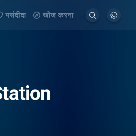
पसंदीदा
खोज करना
tation