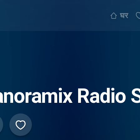
घर
noramix Radio S