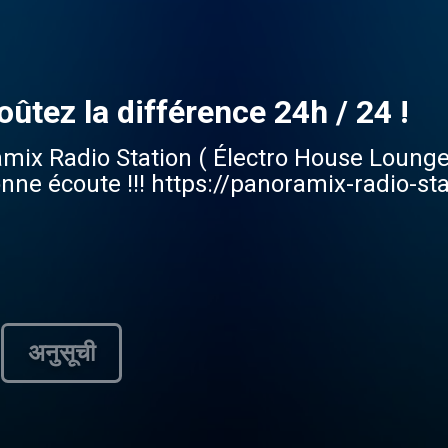
ûtez la différence 24h / 24 !
amix Radio Station ( Électro House Loung
e écoute !!! https://panoramix-radio-st
अनुसूची