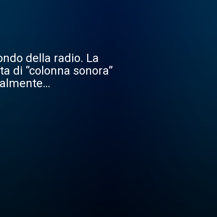
ndo della radio. La
rta di “colonna sonora”
otalmente