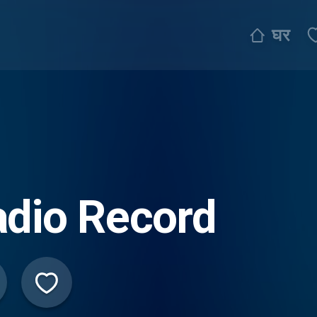
घर
dio Record