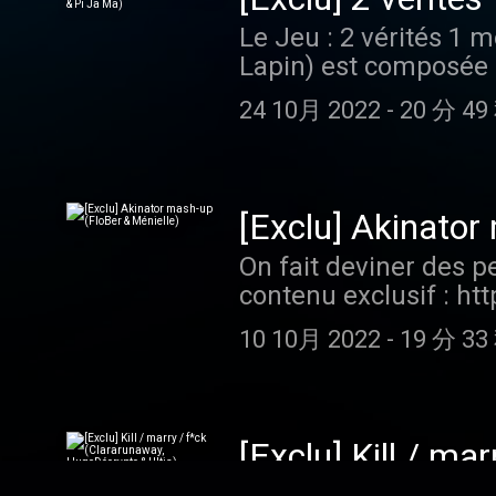
Le Jeu : 2 vérités 1 
Lapin) est composée d
contenu exclusif : ht
24 10月 2022
-
20 分 49
podcast sur Apple, Go
à nous donner une bo
acast.com/privacy po
[Exclu] Akinator
On fait deviner des p
contenu exclusif : ht
podcast sur Apple, Go
10 10月 2022
-
19 分 33
à nous donner une bo
acast.com/privacy po
[Exclu] Kill / ma