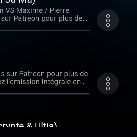
en VS Maxime / Pierre
 sur Patreon pour plus de
z l'émission intégrale en
enu vous a plu, n'hésite pas
rgé par Acast. Visitez
us sur Patreon pour plus de
z l'émission intégrale en
enu vous a plu, n'hésite pas
rgé par Acast. Visitez
rypte & Ultia)