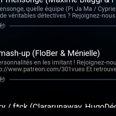
mensonge, quelle équipe (Pi Ja Ma / Cypri
e véritables détectives ? Rejoignez-nous
tp://www.patreon.com/301vues Et retrouve
 秒
ogle Podcast, Deezer et Spotify. Si le cont
nne note sur ta plateforme d'écoute. Hébe
ur plus d'informations.
 mash-up (FloBer & Ménielle)
ersonnalités en les imitant ! Rejoignez-no
tp://www.patreon.com/301vues Et retrouve
ogle Podcast, Deezer et Spotify. Si le cont
 秒
nne note sur ta plateforme d'écoute. Hébe
ur plus d'informations.
rry / f*ck (Clararunaway, HugoDéc