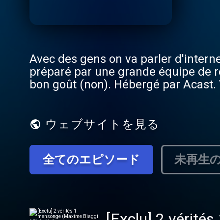
Avec des gens on va parler d'interne
préparé par une grande équipe de réd
bon goût (non). Hébergé par Acast. 
ウェブサイトを見る
全てのエピソード
未再生
[Exclu] 2 vérité