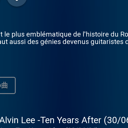
 le plus emblématique de l'histoire du Roc
aut aussi des génies devenus guitaristes 
の曲
Alvin Lee -Ten Years After (30/