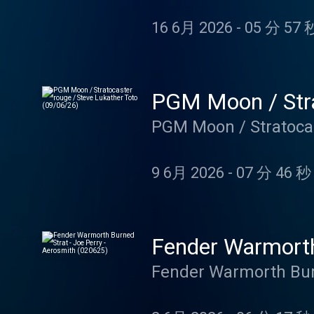
16 6月 2026
-
05 分 57 
PGM Moon / Stra
PGM Moon / Stratocas
9 6月 2026
-
07 分 46 秒
Fender Warmorth
Fender Warmorth Burn