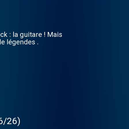
k : la guitare ! Mais
de légendes .
06/26)