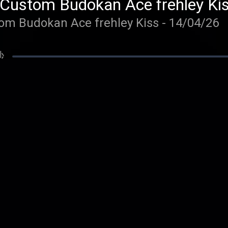
Gibson Les Paul Custom Budokan Ace frehley Kiss - 14/04/26
秒
Fender Esquire 1962 Miror Disc Syd Barrett Pink Floyd