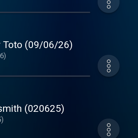
 Toto (09/06/26)
6)
osmith (020625)
5)