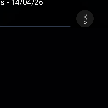
Gibson Les Paul Custom Budokan Ace frehley Kiss - 14/04/26
Fender Esquire 1962 Miror Disc Syd Barrett Pink Floyd - 01/04/26
 - 01/04/26
Kay k6533 Value Leader Seven Nation Army White Stripes - 24/03/26