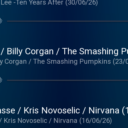
 Lee -Ten Years After (30/06/26)
秒
 / Billy Corgan / The Smashing
illy Corgan / The Smashing Pumpkins (23/
秒
sse / Kris Novoselic / Nirvana 
 Kris Novoselic / Nirvana (16/06/26)