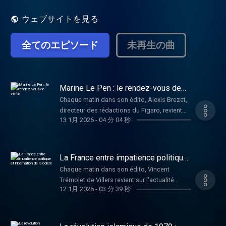
centre et macronie. Nos experts Europe 1
examinent les décisions gouvernementales,
ウェブサイトを見る
les débats parlementaires et les stratégies
des partis. Ils décryptent les discours des
全てのエピソード
未再生の曲
leaders et fournissent des perspectives sur
les sujets qui façonnent notre quotidien,
avec des analyses sur des personnalités
comme Macron, Le Pen, Mélenchon, et
d'autres figures politiques.
Marine Le Pen : le rendez-vous de
vérité
Chaque matin dans son édito, Alexis Brezet,
directeur des rédactions du Figaro, revient
13 1月 2026
-
04 分 04 秒
sur l'actualité politique du jour. Ce mardi, il
s'intéresse au procès en appel de Marine Le
Pen dans l'affaire des assistants
parlementaires. En première instance, elle
La France entre impatience politique
avait été condamnée à une peine
et hibernation de la colère
Chaque matin dans son édito, Vincent
d'inégibilité. Hébergé par Audiomeans.
Trémolet de Villers revient sur l'actualité
Visitez audiomeans.fr/politique-de-
12 1月 2026
-
03 分 39 秒
politique du jour. Ce lundi, il s'intéresse au
confidentialite pour plus d'informations.
motion de censure du RN et de LFI, de
l'hypothèse d'une éventuelle dissolution et
de la colère sociale qui monte comme celle