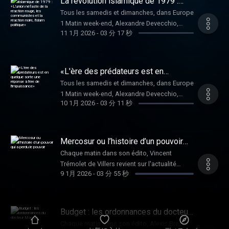
La révolution islamique de 1979 :
des agriculteurs. Hébergé par Audiomeans.
«L'union néfaste de la réaction rouge,
Tous les samedis et dimanches, dans Europe
les communistes et la réaction noire,
Visitez audiomeans.fr/politique-de-
1 Matin week-end, Alexandre Devecchio,
l'islam politique»
confidentialite pour plus d'informations.
11 1月 2026
-
03 分 17 秒
rédacteur en chef du service débats du
Figaro, livre son édito. Hébergé par
Audiomeans. Visitez
audiomeans.fr/politique-de-confidentialite
«L'ère des prédateurs est en
pour plus d'informations.
quelque sorte une réponse à l'ère de
Tous les samedis et dimanches, dans Europe
l'impuissance»
1 Matin week-end, Alexandre Devecchio,
10 1月 2026
-
03 分 11 秒
rédacteur en chef du service débats du
Figaro, livre son édito. Hébergé par
Audiomeans. Visitez
audiomeans.fr/politique-de-confidentialite
Mercosur ou l’histoire d’un pouvoir
pour plus d'informations.
qui a perdu le pouvoir
Chaque matin dans son édito, Vincent
Trémolet de Villers revient sur l'actualité
9 1月 2026
-
03 分 55 秒
politique du jour. Ce vendredi, il s'intéresse à
la colère des agriculteurs concernant le
Mercosur. Hébergé par Audiomeans. Visitez
audiomeans.fr/politique-de-confidentialite
Budget : les ordonnances du docteur
pour plus d'informations.
Macron
Chaque matin dans son édito, Alexis Brezet,