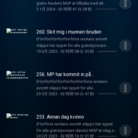
Biljettlänkar till Armanns standup-show "Håll
Veckans Låt är en dispans från EU-
gratis-feeden) MGP är tillbaka med ett
skatepunk-eran som nu fått en fet revival
Allan Ballan med Allan i Brallan (Bulf). Bland
käften ungjävel" hittar du
3 1月 2024
-
02 時間 41 分 28 秒
domstolsverket och det är en DVS-banger i
fredsälskande avsnitt där dem först
vilket vi upptäcker här och nu. Vilka vinner? Ta
annat konstaterar vi att en stor förlust av
här: https://linktr.ee/armannh
bounce takt där vi påminner att vi är ett
diskuterar vad Pastillen kommer begå för
reda! Detta är MGP's gamla feed där det
landmassa är att vänta samt att
underbarn ifall nån glömt bort det.
brott när han är läkare. Sen pratas det i News
släpps nåt avsnitt gratis då och då bara. Vill
privatiseringen är i dens gryning och är på
Constructive Critique delas INTE ut denna
on tha hours visitationszoner och andra
du höra alla gamla avsnitt och nya när de
260. Skit mig i munnen-bruden
god väg att agera startskott för Den Svenska
gången p.g.a. olyckliga förhållanden. Därefter
lösningar på Sverige-problemet. Färska
kommer kan du göra det för 69 kr i månaden
Synden 2.0. Hur? Ta reda? Sen inleds den
(Förrförrförrförrförrförra veckans avsnitt
körs Gammal Dänga som är allt annat än
Prinizzle kommer under sändningens gång
här: https://underproduktion.se/mgp
episka 2024 uppelaga av Freestyle
släpps här öppet för alla gratislyssnare
gammal men flera dängor däremot, skapade
på lösningen. Därefter kommer det
Registrera dig
19 6月 2023
-
02 時間 08 分 35 秒
muthaphukkin FEBRUARY med en tung
därute) Här har du ett avsnitt som är nummer
av en mycket vit AI live and bitching. That's it
oundvikliga ämnet Israel/Polynesien-
här: https://underproduktion.se/register/mgp/
freestyle som avslutar korruptionen i Sverige
260. Inledningsvis snackas det dels om
folk. Detta är MGP's gamla feed där det
konflikten som blossat upp. Och även Gretas
Biljettlänkar till Armanns standup-show "Håll
en gång för alla. Constructive Critique delas
Håkan Hellströms nya platta och beeflåt
släpps nåt avsnitt gratis då och då bara. Vill
kåkförfarandespiral. Sen är det dags för det
käften ungjävel" hittar du
ut till Pet Shop Sounds som är tillbaka igen.
som är antingen mot Timo eller Hurricane. Är
du höra alla gamla avsnitt och nya när de
256. MP har kommit in på
klassiska OKtober-segmentet Cover Octover
här: https://linktr.ee/armannh
Gammal Dänga är påväg att bli DVS feta
det mot Hurricane så är Håkan KÖRD för han
metadonprogrammet
kommer kan du göra det för 69 kr i månaden
där det blir en lövsång. Constructive Critique
(Förrförrförrförrförrförrförrförra veckans
Italodisco-dänga, men dem avbryts av
har INGET att förlora. NEws on the hour
här: https://underproduktion.se/mgp
delas ut till den oväntade comebacken från
avsnitt släpps här öppet för alla
impulser som leder dems till att blasta
handlar sen om majblomme-killen och
Registrera dig
29 5月 2023
-
02 時間 09 分 47 秒
Army of Lower. Gammal Dänga blir
gratislyssnare därute) MGP är tillbaka med -
Morodor, Daft Punk och slutligen att pulverisa
svältsekten i Kenya. Veckans Låt är en
här: https://underproduktion.se/register/mgp/
Islael/Panastina-dispyt-freestylen från back
ingen tid att avsluta denna meningen -
Björn Afsanius goda minne en gång för alla.
fredslåt till våra vänner i Sudan (ej att förväxla
Biljettlänkar till Armanns standup-show "Håll
in the day när dem dummade sig (eftersom
grabbarna går direkt till botten med p3's
Efter det kickas det freestyle-shit igen och
med PISSRÅTTORNA i Sydsudan).
käften ungjävel" hittar du
det även ÄR Freestyle Fall fortfarande). Sen
patetiska fall och dem skyldiga som
denna gången lockas dems flows. Detta är
253. Annan dag kvinno
Constructive Critique delas ut till Epa-dunk-
här: https://linktr.ee/armannh
rings det fredssamtal till slut med tanke på
egentligen borde ställas till svars istället för
MGP's gamla feed där det släpps nåt avsnitt
nollorna och Gammal Dänga är en till
(Förrförra veckans avsnitt släpps här öppet
det som hänt. Nu ber vi i en vecka! Detta är
att sitta och sola sina dubbelhakor i rörlig
gratis då och då bara. Vill du höra alla gamla
afrikansk-relaterad DVS-klassiker, nämligen
för alla gratislyssnare därute) MGP är idag en
MGP's gamla feed där det släpps nåt avsnitt
bild. Filosofisk Filofax gör comeback, denna
avsnitt och nya när de kommer kan du göra
24 3月 2023
-
02 時間 16 分 01 秒
den om Matabeleland bland annat. Sen ringer
renodlad kvinnopodd, för kvinnor, av kvinnor