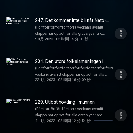
gratis då och då bara. Vill du höra alla gamla
gången med filosofiskt dilemma om den
det för 69 kr i månaden här:
vi ingemansland.
på kvinnor, i kvinnor, med kvinnor, utan
avsnitt och nya när de kommer kan du göra
republikanska gentlemanna-paradoxen
https://underproduktion.se/mgp Registrera
kvinnor! Kvinnoveckan är i full gång med full
det för 49 kr i månaden
bakom ladyboy-skjutningen i Nashwille,
dig
kvinnoyra! Men först massa snack om att vi
här: https://underproduktion.se/mgp
247. Det kommer inte bli nåt Nato-
Kentucky. Det snackas väldigt mycket AI som
här: https://underproduktion.se/register/mgp/
ofta har rätt vilket segwayar oss vidare till
medlemsskap
Registrera dig
inte gör så mycket rätt just nu - uppmanar till
(Förrförrförrförrförrförra veckans avsnitt
Biljettlänkar till Armanns standup-show "Håll
News on the hour där vi även haft rätt om
här: https://underproduktion.se/register/mgp/
t.ex. till självmord samt samplesnitchar vilket
släpps här öppet för alla gratislyssnare
käften ungjävel" hittar du här:
flertalet saker - t.ex. Ukrainas mycket
Läs mer om vilka podcastappar som stödjer
9 3月 2023
-
02 時間 15 分 03 秒
är en big NO NO! Dock kan MGP-killarna och
därute) Varsågod, här kommer avsnitt 247
https://linktr.ee/armannh
oansvariga sabotage av Nord Stream-
RSS-länkar och instruktioner för hur man drar
tjejerna lugna er med att det antagligen inte
som ni har tjatat om i flera år era störiga jävla
ledningen som är aortan i det öppna
igång det
kommer bli som i terminator - utan mer
kuksugare (det funkar så att man går i
samhället. Sen har Prinzens prenumeration av
här: https://underproduktion.se/appar
dassarullar på kvastskaft. Vill du höra mer? Ta
nummerordning om ni inte fattat det?(. Det
234. Den stora folkslamsningen i
Illuminerad Veteskap lett honom till den
reda och hör nu! Grabbarna ger också Linda
inleds med snack om den livslånga
Bub-ïis
mycket kontroversiella och kliniskt rasistiska
(Förrförrförrförrförrförrförrförrförrförrförrförra
Staaf en upprättelse när dem erkänner hon
tjänstgöringen på Adecco eller andra företag
slutsatser om den felande länken och om att
veckans avsnitt släpps här öppet för alla
som mycket värdig chef över NOAK. Sen blir
som inte vet vad doms verksamhet
22 1月 2023
-
02 時間 18 分 09 秒
aboriginer är en annan gren på trädet utan att
gratislyssnare därute) Music Görnings
det fortsatt FREESTYLE FEBRUARI när dem
EGENTLIGEN är? Sen snackades det om att
värdera om det är en bättre eller sämre gren?
Podcaster är tillbaka med, ja du gissade rätt -
kickar dems freestyle om fåntrattarna Bojan
kräkas upp avföring och olika anledningar till
Eftersom det är retroaktiv FREESTYLE
ETT AVSNITT!!!!! Och inte vilket avsnitt som
och Jan som satt sin sista potatis. Detta
det? När NEws on the hour gör entré så går
FERBUARY så blir Veckans Låt en Vad är det
helst utan avsnittet som är FÖRE det STORA
duger INTE! Constructive Crique delas ut till
229. Utlöst hövding i munnen
det ej, ej, EJ att undvika den internationella
för stil (Freestyle) där DVS-killarna gaffar
läskiga SKRÄCK-avsnittet! Eftersom
Per Gödsel och hans bulla band, som vi dock
krisen som drabbat Sverige p.g.a. kuksugarna
(Förrförrförrförrförrförra veckans avsnitt
micken och scattar loss en hyllning till
halloween är nästa vecka enligt SVENSK
ger en fair chanse (så påstå ALDRIG att du
i bokstavlig mening om ni fattar? Prinzen
släpps här öppet för alla gratislyssnare
kvinnan och även tips på hur man erövrar den.
kanon. News on half hour äger rum och då
ALDRIG haft en chance). Fuck you om du inte
4 11月 2022
-
02 時間 12 分 54 秒
snackar även om sin gym-upplevelse som är
därute) Prinzen är lack för att han INTE fått en
Constructive Critique delas ut till en quinna
det pratas om nr 1 nya kanonministerns så
håller med om vad vi skrivit i denna
något alldeles utöver det vanliga -
förkylning som brutit ut, utan bara fejdat bort
som påstår sig lida av en psykodynamisk
kallade misstag, men också om Ruben
avsnittsbeskrivning. Även Waves-fadäsen i