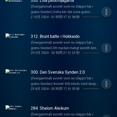
330. Lilla pedofiljägarna
veckan gör dem en låt om den stora
bland annat utländska kvinnor. News on the
mongodagen som är i helgen. Vem är dem?
(Övergammalt avsnitt som nu släpps här i
hour är späckat med mad news-shit, som
Ta reda! Constructive Critique delas ut till
gratis-feeden) Detta blir det sista gratis-
t.ex. kaoset i Mexiko, senaste utspelen från
2 10月 2024
-
01 時間 57 分 38 秒
Miss Lis senaste ihopljugna skit om
avsnittet som släpps på ett bra tag. Bli
skamfläckarna Ungern och Slovakien, Gen Z's
nattklubbar som hon aldrig varit på. Detta är
prenumerant, du kommer EJ ångra! MGP är
störtande av Madagascar, Bonnie Blues
MGP's gamla feed där det släpps nåt avsnitt
tillbaka med ett morgonavsnitt för alla
äckliga graviditet, US Navys äckliga
gratis då och då bara. Vill du höra alla gamla
morgonkåta lyssnare där ute. Grabbarna går
312. Brunt bälte i Hokkaido
avloppskris samt Japans äckliga bögfestival.
avsnitt och nya när de kommer kan du göra
igenom sossarnas nya satsningar från deras
Veckans Låt är en slutning av Munmans-
(Övergammalt avsnitt som nu släpps här i
det för 69 kr i månaden
senaste manifest och går sen över till mycket
trilogin som gästas av mun-disciplen Lars
gratis-feeden) Ett mycket matigt avsnitt ännu
här: https://underproduktion.se/mgp
allvarligt snack om kortväxta statschefer och
20 9月 2024
-
02 時間 21 分 23 秒
Ferrari. Constructive Critique delas ut till
en vecka från podcasten The Musicians
Registrera dig
riskerna med dessa. Dem har empiriskt stöd
Sveriges två just nu bästa kvinnliga rappare
Makes Podcasts, Sveriges världsledande
här: https://underproduktion.se/register/mgp/
som dem presenterar! Sen vill Thailand köpa
som dock visar sig vara sucka MC's. Gammal
podd om musikvärlden. Inledningsvis
Biljettlänkar till Armanns standup-show "Håll
flygplan från oss, men vi uppmanar våra
Dänga blir startningen av Munmans-
avslöjar Prinzen och Diddy att Sverige är ett
käften ungjävel" hittar du
300. Den Svenska Synden 2.0
makthavare att passa på att inte bara sälja
konceptet, eran och rörelsen. Detta är MGP's
fattigt land och att vi borde ha lyssnat på
här: https://linktr.ee/armannh
utan att deala lite med annat shit först! Sen
(Övergammalt avsnitt som nu släpps här i
gamla feed där det släpps nåt avsnitt gratis
Göran Persson för 25 år sen. Därefter
har talibanerna förbjudit kvinnor från att
gratis-feeden) Avsnitt 300 inleds med deep
då och då bara. Vill du höra alla gamla avsnitt
kommer News on the hour som är smockat
23 8月 2024
-
03 時間 17 分 50 秒
prata, men DVS-grabbarna tycker det är fel
state-shit i svalg-vågorna av att EU ska
och nya när de kommer kan du göra det för
med nyheter om runkande göteborgare,
väg att gå och dem förklarar varför samt
skänka en halv biljon SEK till Fukraina? Är det
69 kr i månaden
korrelationen mellan stråling och tecknad
föreslår. Veckans Låt är den sissta i fyrologin
population control vi bevittnar och är en del
här: https://underproduktion.se/mgp
barnporr, en japansk man som sparkat en
med sommarlåtar. Mycket snyggt sätt att
av just nu? Ta reda! Sen News on the hour
Registrera dig
284. Shalom Aleikum
halvsovande björn, att Armann har föst en
stänga augusti inför framtiden och en oviss
kommer och då snackar vi Frankrike i svarv-
här: https://underproduktion.se/register/mgp/
hund i parken med foten plus mera saker.
(Övergammalt avsnitt som nu släpps här i
höst. Constructive Critique tar oss tillbaka till
lågorna av att Macron har varit här och spelat