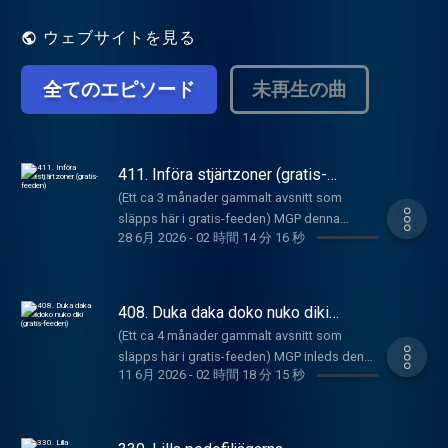
Sänds live på torsdagar kl 20:00 på Radio
UP's Mixlr-kanal och släpps sedan som
ウェブサイトを見る
podcastavsnitt på
https://underproduktion.se/mgp.
全てのエピソード
未再生の曲
Programmet handlar om musikproduktion,
rapping och viktiga samhällsfrågor, men
framförallt görs det en låt i veckan. Podden
släpps sedan avsnitt 97 enbart i sin helhet
varje vecka inne på underproduktion.se mot
411. Införa stjärtzoner (gratis-
feeden)
en prenumerationsavgift på 49 kr. Detta är
(Ett ca 3 månader gammalt avsnitt som
en begränsad feed där det bjuds på nåt
släpps här i gratis-feeden) MGP denna
avsnitt i månaden. Här finns även alla gamla
28 6月 2026
-
02 時間 14 分 16 秒
veckan inleder med mad snack om turism till
avsnitt t.o.m. avsnitt 96 (Med undantag av
olika länder som Dubai kontra Europa samt vi
åtta avsnitt som släpptes Patreon-exklusivt
får höra en snippet från Säpos nya podd
men dessa finns också inne på
som får sig några tips. News on the hours tar
408. Duka daka doko nuko diki
underproduktion.se/mgp för alla
upp det senaste inom L som har sitt
(gratis-feeden)
prenumeranter att avnjuta). Prenumerera
(Ett ca 4 månader gammalt avsnitt som
ödesmöte på söndag, lite Irankrigsshit samt
på podden för 49 kr i månaden genom att
släpps här i gratis-feeden) MGP inleds denna
norrmannen som knullade sönder en
registrera dig inne på
11 6月 2026
-
02 時間 18 分 15 秒
veckan med ett försvarstal till alla som haglat
sexdocka med sin feta mäktiga kuk. Veckans
https://underproduktion.se/register/mgp/
glåpord på Prinzen efter hans uttalanden
Låt är en comeback av två svenska grabbar
förra veckan från när han mådde mycket
som är ledande inom högtidslåtar och denna
dåligt. Detta leder till en hel del sanningar om