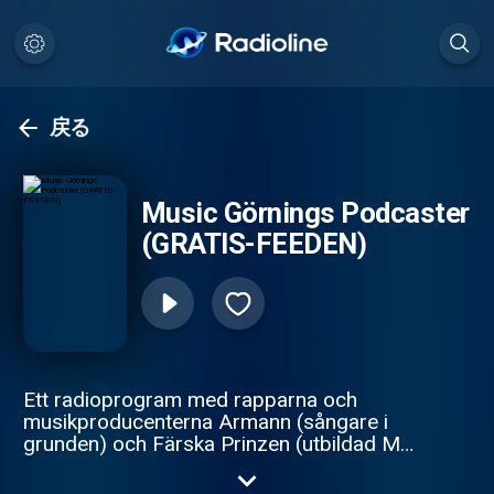
戻る
Music Görnings Podcaster
(GRATIS-FEEDEN)
Ett radioprogram med rapparna och
musikproducenterna Armann (sångare i
grunden) och Färska Prinzen (utbildad MC)
från duon Dom Viktiga Skorna och
rappkollektivet Rappare i Samverkan AB.