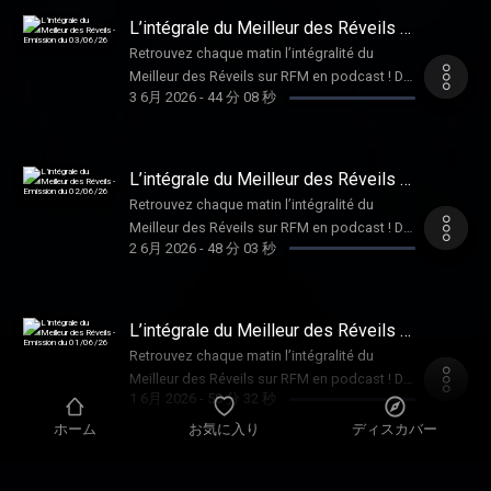
Ithurbide ! Hébergé par Audiomeans. Visitez
L’intégrale du Meilleur des Réveils -
audiomeans.fr/politique-de-confidentialite
Emission du 03/06/26
Retrouvez chaque matin l’intégralité du
pour plus d'informations.
Meilleur des Réveils sur RFM en podcast ! De
3 6月 2026
-
44 分 08 秒
la bonne humeur, de la musique, et des infos
décalées pour bien démarrer la journée, en
compagnie de Philippe Lellouche et Caroline
Ithurbide ! Hébergé par Audiomeans. Visitez
L’intégrale du Meilleur des Réveils -
audiomeans.fr/politique-de-confidentialite
Emission du 02/06/26
Retrouvez chaque matin l’intégralité du
pour plus d'informations.
Meilleur des Réveils sur RFM en podcast ! De
2 6月 2026
-
48 分 03 秒
la bonne humeur, de la musique, et des infos
décalées pour bien démarrer la journée, en
compagnie de Philippe Lellouche et Caroline
Ithurbide ! Hébergé par Audiomeans. Visitez
L’intégrale du Meilleur des Réveils -
audiomeans.fr/politique-de-confidentialite
Emission du 01/06/26
Retrouvez chaque matin l’intégralité du
pour plus d'informations.
Meilleur des Réveils sur RFM en podcast ! De
1 6月 2026
-
50 分 32 秒
la bonne humeur, de la musique, et des infos
décalées pour bien démarrer la journée, en
ホーム
お気に入り
ディスカバー
compagnie de Philippe Lellouche et Caroline
Ithurbide ! Hébergé par Audiomeans. Visitez
L’intégrale du Meilleur des Réveils -