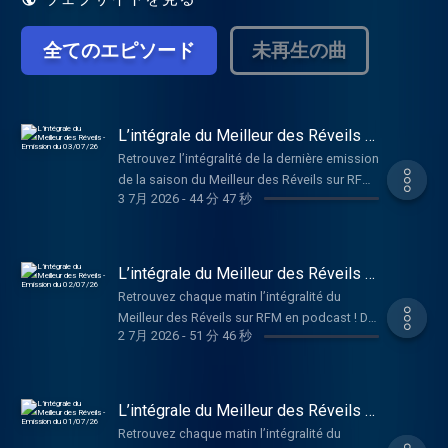
全てのエピソード
未再生の曲
L’intégrale du Meilleur des Réveils -
Emission du 03/07/26
Retrouvez l’intégralité de la dernière emission
de la saison du Meilleur des Réveils sur RFM
3 7月 2026
-
44 分 47 秒
en podcast ! De la bonne humeur, de la
musique, et des infos décalées pour bien
démarrer la journée, en compagnie de
Philippe Lellouche et Caroline Ithurbide !
L’intégrale du Meilleur des Réveils -
Retour le 24 août en direct dès 6 heures !
Emission du 02/07/26
Retrouvez chaque matin l’intégralité du
Hébergé par Audiomeans. Visitez
Meilleur des Réveils sur RFM en podcast ! De
audiomeans.fr/politique-de-confidentialite
2 7月 2026
-
51 分 46 秒
la bonne humeur, de la musique, et des infos
pour plus d'informations.
décalées pour bien démarrer la journée, en
compagnie de Philippe Lellouche et Caroline
Ithurbide ! Hébergé par Audiomeans. Visitez
L’intégrale du Meilleur des Réveils -
audiomeans.fr/politique-de-confidentialite
Emission du 01/07/26
Retrouvez chaque matin l’intégralité du
pour plus d'informations.