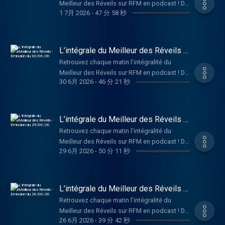
Meilleur des Réveils sur RFM en podcast ! De
1 7月 2026
-
47 分 58 秒
la bonne humeur, de la musique, et des infos
décalées pour bien démarrer la journée, en
compagnie de Philippe Lellouche et Caroline
Ithurbide ! Hébergé par Audiomeans. Visitez
L’intégrale du Meilleur des Réveils -
audiomeans.fr/politique-de-confidentialite
Emission du 30/06/26
Retrouvez chaque matin l’intégralité du
pour plus d'informations.
Meilleur des Réveils sur RFM en podcast ! De
30 6月 2026
-
46 分 21 秒
la bonne humeur, de la musique, et des infos
décalées pour bien démarrer la journée, en
compagnie de Philippe Lellouche et Caroline
Ithurbide ! Hébergé par Audiomeans. Visitez
L’intégrale du Meilleur des Réveils -
audiomeans.fr/politique-de-confidentialite
Emission du 29/06/26
Retrouvez chaque matin l’intégralité du
pour plus d'informations.
Meilleur des Réveils sur RFM en podcast ! De
29 6月 2026
-
50 分 11 秒
la bonne humeur, de la musique, et des infos
décalées pour bien démarrer la journée, en
compagnie de Philippe Lellouche et Caroline
Ithurbide ! Hébergé par Audiomeans. Visitez
L’intégrale du Meilleur des Réveils -
audiomeans.fr/politique-de-confidentialite
Emission du 26/06/26
Retrouvez chaque matin l’intégralité du
pour plus d'informations.
Meilleur des Réveils sur RFM en podcast ! De
26 6月 2026
-
39 分 42 秒
la bonne humeur, de la musique, et des infos