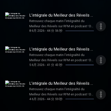
décalées pour bien démarrer la journée, en
compagnie de Philippe Lellouche et Caroline
Ithurbide ! Hébergé par Audiomeans. Visitez
L’intégrale du Meilleur des Réveils -
audiomeans.fr/politique-de-confidentialite
Emission du 08/06/26
Retrouvez chaque matin l’intégralité du
pour plus d'informations.
Meilleur des Réveils sur RFM en podcast ! De
8 6月 2026
-
44 分 56 秒
la bonne humeur, de la musique, et des infos
décalées pour bien démarrer la journée, en
compagnie de Philippe Lellouche et Caroline
Ithurbide ! Hébergé par Audiomeans. Visitez
L’intégrale du Meilleur des Réveils -
audiomeans.fr/politique-de-confidentialite
Emission du 05/06/26
Retrouvez chaque matin l’intégralité du
pour plus d'informations.
Meilleur des Réveils sur RFM en podcast ! De
5 6月 2026
-
41 分 43 秒
la bonne humeur, de la musique, et des infos
décalées pour bien démarrer la journée, en
compagnie de Philippe Lellouche et Caroline
Ithurbide ! Hébergé par Audiomeans. Visitez
L’intégrale du Meilleur des Réveils -
audiomeans.fr/politique-de-confidentialite
Emission du 04/06/26
Retrouvez chaque matin l’intégralité du
pour plus d'informations.
Meilleur des Réveils sur RFM en podcast ! De
4 6月 2026
-
44 分 59 秒
la bonne humeur, de la musique, et des infos
décalées pour bien démarrer la journée, en
compagnie de Philippe Lellouche et Caroline