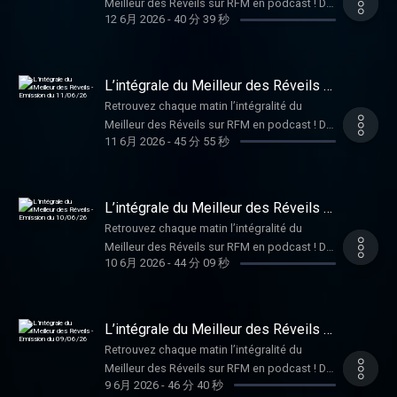
Meilleur des Réveils sur RFM en podcast ! De
12 6月 2026
-
40 分 39 秒
la bonne humeur, de la musique, et des infos
décalées pour bien démarrer la journée, en
compagnie de Philippe Lellouche et Caroline
Ithurbide ! Hébergé par Audiomeans. Visitez
L’intégrale du Meilleur des Réveils -
audiomeans.fr/politique-de-confidentialite
Emission du 11/06/26
Retrouvez chaque matin l’intégralité du
pour plus d'informations.
Meilleur des Réveils sur RFM en podcast ! De
11 6月 2026
-
45 分 55 秒
la bonne humeur, de la musique, et des infos
décalées pour bien démarrer la journée, en
compagnie de Philippe Lellouche et Caroline
Ithurbide ! Hébergé par Audiomeans. Visitez
L’intégrale du Meilleur des Réveils -
audiomeans.fr/politique-de-confidentialite
Emission du 10/06/26
Retrouvez chaque matin l’intégralité du
pour plus d'informations.
Meilleur des Réveils sur RFM en podcast ! De
10 6月 2026
-
44 分 09 秒
la bonne humeur, de la musique, et des infos
décalées pour bien démarrer la journée, en
compagnie de Philippe Lellouche et Caroline
Ithurbide ! Hébergé par Audiomeans. Visitez
L’intégrale du Meilleur des Réveils -
audiomeans.fr/politique-de-confidentialite
Emission du 09/06/26
Retrouvez chaque matin l’intégralité du
pour plus d'informations.
Meilleur des Réveils sur RFM en podcast ! De
9 6月 2026
-
46 分 40 秒
la bonne humeur, de la musique, et des infos