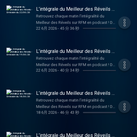
Ithurbide ! Hébergé par Audiomeans. Visitez
L’intégrale du Meilleur des Réveils -
audiomeans.fr/politique-de-confidentialite
Emission du 22/06/26
Retrouvez chaque matin l’intégralité du
pour plus d'informations.
Meilleur des Réveils sur RFM en podcast ! De
22 6月 2026
-
45 分 36 秒
la bonne humeur, de la musique, et des infos
décalées pour bien démarrer la journée, en
compagnie de Philippe Lellouche et Caroline
Ithurbide ! Hébergé par Audiomeans. Visitez
L’intégrale du Meilleur des Réveils -
audiomeans.fr/politique-de-confidentialite
Emission du 19/06/26
Retrouvez chaque matin l’intégralité du
pour plus d'informations.
Meilleur des Réveils sur RFM en podcast ! De
22 6月 2026
-
40 分 34 秒
la bonne humeur, de la musique, et des infos
décalées pour bien démarrer la journée, en
compagnie de Philippe Lellouche et Caroline
Ithurbide ! Hébergé par Audiomeans. Visitez
L’intégrale du Meilleur des Réveils -
audiomeans.fr/politique-de-confidentialite
Emission du 18/06/26
Retrouvez chaque matin l’intégralité du
pour plus d'informations.
Meilleur des Réveils sur RFM en podcast ! De
18 6月 2026
-
46 分 43 秒
la bonne humeur, de la musique, et des infos
décalées pour bien démarrer la journée, en
compagnie de Philippe Lellouche et Caroline
Ithurbide ! Hébergé par Audiomeans. Visitez
L’intégrale du Meilleur des Réveils -