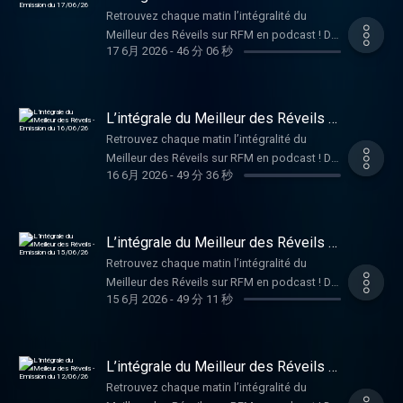
audiomeans.fr/politique-de-confidentialite
Emission du 17/06/26
Retrouvez chaque matin l’intégralité du
pour plus d'informations.
Meilleur des Réveils sur RFM en podcast ! De
17 6月 2026
-
46 分 06 秒
la bonne humeur, de la musique, et des infos
décalées pour bien démarrer la journée, en
compagnie de Philippe Lellouche et Caroline
Ithurbide ! Hébergé par Audiomeans. Visitez
L’intégrale du Meilleur des Réveils -
audiomeans.fr/politique-de-confidentialite
Emission du 16/06/26
Retrouvez chaque matin l’intégralité du
pour plus d'informations.
Meilleur des Réveils sur RFM en podcast ! De
16 6月 2026
-
49 分 36 秒
la bonne humeur, de la musique, et des infos
décalées pour bien démarrer la journée, en
compagnie de Philippe Lellouche et Caroline
Ithurbide ! Hébergé par Audiomeans. Visitez
L’intégrale du Meilleur des Réveils -
audiomeans.fr/politique-de-confidentialite
Emission du 15/06/26
Retrouvez chaque matin l’intégralité du
pour plus d'informations.
Meilleur des Réveils sur RFM en podcast ! De
15 6月 2026
-
49 分 11 秒
la bonne humeur, de la musique, et des infos
décalées pour bien démarrer la journée, en
compagnie de Philippe Lellouche et Caroline
Ithurbide ! Hébergé par Audiomeans. Visitez
L’intégrale du Meilleur des Réveils -
audiomeans.fr/politique-de-confidentialite
Emission du 12/06/26
Retrouvez chaque matin l’intégralité du
pour plus d'informations.