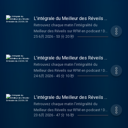
décalées pour bien démarrer la journée, en
compagnie de Philippe Lellouche et Caroline
Ithurbide ! Hébergé par Audiomeans. Visitez
L’intégrale du Meilleur des Réveils -
audiomeans.fr/politique-de-confidentialite
Emission du 25/06/26
Retrouvez chaque matin l’intégralité du
pour plus d'informations.
Meilleur des Réveils sur RFM en podcast ! De
25 6月 2026
-
53 分 20 秒
la bonne humeur, de la musique, et des infos
décalées pour bien démarrer la journée, en
compagnie de Philippe Lellouche et Caroline
Ithurbide ! Hébergé par Audiomeans. Visitez
L’intégrale du Meilleur des Réveils -
audiomeans.fr/politique-de-confidentialite
Emission du 24/06/26
Retrouvez chaque matin l’intégralité du
pour plus d'informations.
Meilleur des Réveils sur RFM en podcast ! De
24 6月 2026
-
45 分 10 秒
la bonne humeur, de la musique, et des infos
décalées pour bien démarrer la journée, en
compagnie de Philippe Lellouche et Caroline
Ithurbide ! Hébergé par Audiomeans. Visitez
L’intégrale du Meilleur des Réveils -
audiomeans.fr/politique-de-confidentialite
Emission du 23/06/26
Retrouvez chaque matin l’intégralité du
pour plus d'informations.
Meilleur des Réveils sur RFM en podcast ! De
23 6月 2026
-
47 分 16 秒
la bonne humeur, de la musique, et des infos
décalées pour bien démarrer la journée, en
compagnie de Philippe Lellouche et Caroline