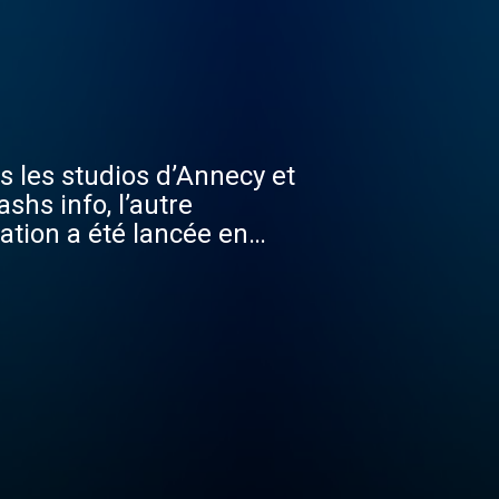
s les studios d’Annecy et
shs info, l’autre
ation a été lancée en
depuis plusieurs années