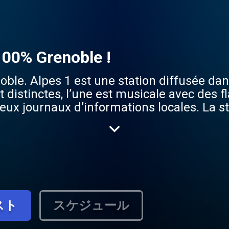
 100% Grenoble !
oble. Alpes 1 est une station diffusée dan
distinctes, l’une est musicale avec des fla
x journaux d’informations locales. La st
io la plus écoutée dans les Hautes-Alpes 
スト
スケジュール