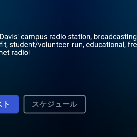
, Davis' campus radio station, broadcasti
it, student/volunteer-run, educational, fr
net radio!
スト
スケジュール