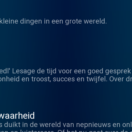
kleine dingen in een grote wereld.
edl' Lesage de tijd voor een goed gespre
onheid en troost, succes en twijfel. Over 
jven liggen. Over winst en verlies, over
r eros en thanatos. Over de dingen die h
at een mens kan raken. De muziek, gekozen
 waarheid
s duikt in de wereld van nepnieuws en o