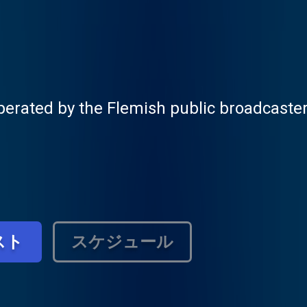
operated by the Flemish public broadcast
スト
スケジュール