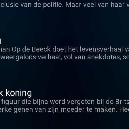
clusie van de politie. Maar veel van haar 
n Babs Assink (makers van 'De Showbizz
s Mathilde's dood zelfmoord of toch moord?
g
han Op de Beeck doet het levensverhaal 
weergaloos verhaal, vol van anekdotes, s
ijk. Op vijfjarige leeftijd werd Louis koni
 van het absolutisme: de totale macht bij
alles verlicht en waarvan iedereen afhankel
jk koning
n figuur die bijna werd vergeten bij de Bri
erke genen van zijn moeder te maken. Heel 
, op de liefde van zijn leven, op erkenni
er de knie. Wat doet dat wachten met een