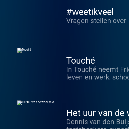
#weetikveel
Vragen stellen over 
Touché
In Touché neemt Fri
leven en werk, scho
wensen die zijn bli
gebeurtenissen. Ove
Kortom, over alles w
toegangspoort.
Het uur van de
Dennis van den Buij