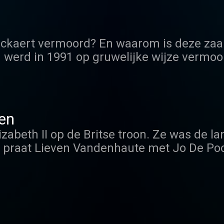
ist en royaltykenner Flip Feyten en Cathé
eckaert vermoord? En waarom is deze zaa
 werd in 1991 op gruwelijke wijze vermoor
og altijd in het duister. Daar kan nu ver
 mannelijk Y-chromosoom opent nieuwe on
DNA eindelijk antwoorden of wint het rech
true crime podcast van Radio 1 en The Po
en
izabeth II op de Britse troon. Ze was de lan
n praat Lieven Vandenhaute met Jo De Po
. Ze beantwoorden alle prangende vragen
en in haar leven.