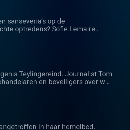
n sanseveria’s op de
echte optredens? Sofie Lemaire
ende, historische verhalen waarvan
genis Teylingereind. Journalist Tom
ehandelaren en beveiligers over wat
keren in de maatschappij. In
 (nog) berecht worden volgens het
moord, roofovervallen en
anger dan een paar maanden, omdat
 zit in Teylingereind met een PIJ-
aangetroffen in haar hemelbed.