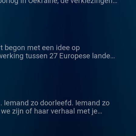
oorlog in Oekraïne, de verkiezingen
aal z’n complot lijkt het wel.
baar: op sociale media, in onze
wordt naar data en je geldbuidel.
echnologie en het doel erachter? En
at begon met een idee op
werking tussen 27 Europese landen.
door de Europese geschiedenis en
d gedacht die te willen kennen.
l. Iemand zo doorleefd. Iemand zo
we zijn of haar verhaal met je