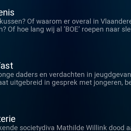
enis
kussen? Of waarom er overal in Vlaandere
? Of hoe lang wij al ‘BOE’ roepen naar sl
lle geschiedenis’, een podcast over onbek
 wist ik dat niet eerder’?
Vast
jonge daders en verdachten in jeugdgevan
aat uitgebreid in gesprek met jongeren, b
ebben gedaan en hoe ze straks weer terug
 jongeren tussen de 12 en de 24 jaar, die
t gaat om de meest zware delicten, zoals 
De meeste jongeren verblijven er niet l
erie
oorarrest zitten. Een kleine groep jongeren
kende societydiva Mathilde Willink dood 
maatregel, in de volksmond ook wel ‘jeugd-tbs’. [...]