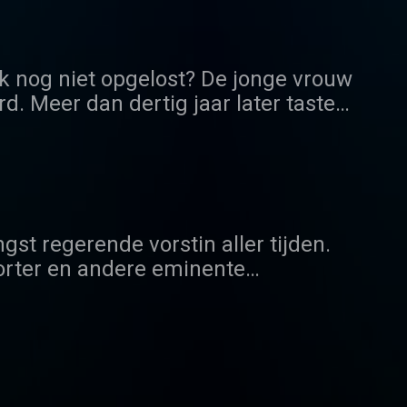
rine Vandoorne vertellen zijn unieke
k nog niet opgelost? De jonge vrouw
d. Meer dan dertig jaar later tasten
andering in komen. Recent DNA-
derzoekpistes. Biedt de
t op privacy? De Zaak Y is een
dcast Planet.
gst regerende vorstin aller tijden.
orter en andere eminente
 over de vrouw onder de kroon en