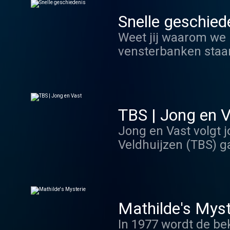
Snelle geschied
Weet jij waarom we 
vensterbanken staan
verrast je met ‘Sne
je denkt: ‘En waarom
TBS | Jong en 
Jong en Vast volgt 
Veldhuijzen (TBS) g
deze jonge mensen h
Teylingereind zitten
jeugdstrafrecht. He
geweldsincidenten. 
Mathilde's Myst
ze bijvoorbeeld in v
In 1977 wordt de be