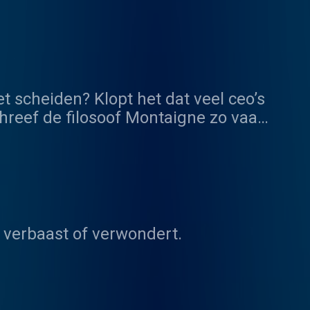
t scheiden? Klopt het dat veel ceo’s
reef de filosoof Montaigne zo vaak
 naar antwoorden op grote en minder
 verbaast of verwondert.