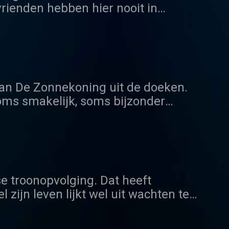
vrienden hebben hier nooit in
moord') in deze geruchtmakende
 Te beluisteren vanaf 28 januari
van De Zonnekoning uit de doeken.
oms smakelijk, soms bijzonder
ng, en zou dat 72 jaar lang blijven.
 de gratie van God. Zijn symbool was
ijk is.
tse troonopvolging. Dat heeft
zijn leven lijkt wel uit wachten te
ng. Niemand heeft de kunst van het
 prins en welke koning krijg je dan