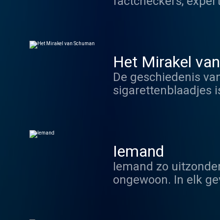
factcheckers, expert
in Amerika, klimaatv
Fakenews, misleidin
mailbox of via beri
Maar wat is nu echt 
Het Mirakel va
waarom zijn we zo v
De geschiedenis van
sigarettenblaadjes 
Volg prof. Hendrik 
stap in een unieke 
Elke 2 weken hoor j
Iemand
Iemand zo uitzonder
ongewoon. In elk gev
willen delen.