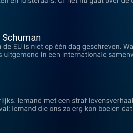
en en luisteraars. Of het nu gaat over de 
erandering of de coronapandemie: elk verh
g en propaganda waren nog nooit zo zicht
chtjes op je smartphone waarin gehengeld 
en wat niet? Hoe weet je dat? Wat is de t
n Schuman
atbaar voor oplichting en nepverhalen?
 de EU is niet op één dag geschreven. W
is uitgemond in een internationale samen
Vos en Sven Speybrouck op hun roadtrip 
verhalenwereld! Eentje waarvan je nooit ha
e een nieuw relaas.
lijks. Iemand met een straf levensverhaa
al: iemand die ons zo erg kon boeien dat 