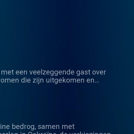
k met een veelzeggende gast over
dromen die zijn uitgekomen en
 memorabele momenten en vergeten
et leven de moeite waard maken.
 door de gast zelf, is hierbij de
nline bedrog, samen met