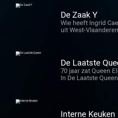
op de troon? Journal
verhaal.
De Zaak Y
Wie heeft Ingrid Ca
uit West-Vlaanderen
politie en gerecht n
onderzoek naar het
grenzeloosheid van 
wetenschappelijke, 
De Laatste Que
70 jaar zat Queen El
In De Laatste Quee
koningshuiskenners
over de sleutelfigur
Interne Keuken