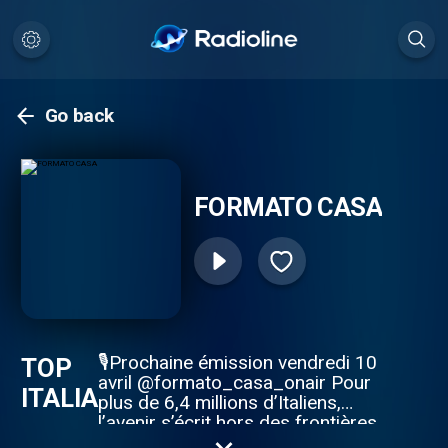
Go back
FORMATO CASA
🎙Prochaine émission vendredi 10
TOP
avril @formato_casa_onair Pour
ITALIA
plus de 6,4 millions d’Italiens,
l’avenir s’écrit hors des frontières.
Pourquoi ce « Rêve Italien »