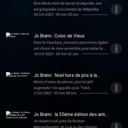
Elon Musk vient de lancer Grokipedia, une
encyclopédie concurrente de Wikipédia
30 Oct 2025
-
03 min 05 sec
Jo Brami : Coloc de Vieux
Dans le Vaucluse, plusieurs personnes âgées
ont choisi de vivre ensemble pour éviter la
16 Oct 2025
-
03 min 32 sec
maison de retraite.
Jo Brami : Noël hors de prix à la
SNCF
Moins il reste de places, plus le tarif
augmente ! On appelle ça le "Yield
3 Oct 2025
-
03 min 09 sec
management".
Jo Brami : la 35ème édition des anti-
Nobel 2025 à Boston
Je reviens tout juste de Boston
Massachusetts, et j’y ai vu des choses