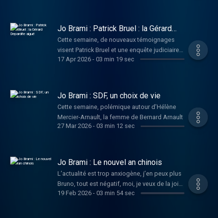
virilité commencent dès la maternelle.
Jo Brami : Patrick Bruel : la Gérard
Depardite aiguë
Cette semaine, de nouveaux témoignages
visent Patrick Bruel et une enquête judiciaire a
17 Apr 2026
-
03 min 19 sec
été ouverte en France après plusieurs
accusations d’agressions sexuelles.
Jo Brami : SDF, un choix de vie
Cette semaine, polémique autour d’Hélène
Mercier-Arnault, la femme de Bernard Arnault
27 Mar 2026
-
03 min 12 sec
Jo Brami : Le nouvel an chinois
L’actualité est trop anxiogène, j’en peux plus
Bruno, tout est négatif, moi, je veux de la joie,
19 Feb 2026
-
03 min 54 sec
du rire, de la bonne humeur, j’ai donc décidé
de vous faire rire sur le nouvel an lunaire…
C’est pas gagné !