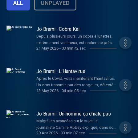
ALL
UNPLAYED
Jo Brami : Cobra Kai
Depuis plusieurs jours, un cobra à lunettes,
extrêmement venimeux, est recherché près
21 May 2026
-
03 min 42 sec
de Toulouse. L’animal est toujours
introuvable…
Jo Brami : L’Hantavirus
Après le Covid, voilà maintenant l'hantavirus.
Un virus transmis par des rongeurs, détecté
13 May 2026
-
04 min 05 sec
sur le MV Hondius, un navire spécialisé dans
les croisières polaires.
Jo Brami : Un homme ça chiale pas
Malgré les avancées sur le sujet, la
journaliste Camille Abbey explique, dans son
29 Apr 2026
-
03 min 07 sec
livre, paru ce mois- ci, que les injonctions à la