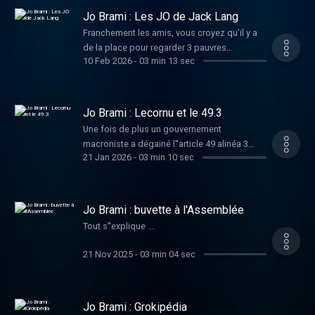
Jo Brami : Les JO de Jack Lang
Franchement les amis, vous croyez qu’il y a
de la place pour regarder 3 pauvres
10 Feb 2026
-
03 min 13 sec
malheureux qui passent le balai comme des
tarés sur une patinoire ?! Prenez un DYSON,
ça ira plus vite
Jo Brami : Lecornu et le 49.3
Une fois de plus un gouvernement
macroniste a dégainé l''article 49 alinéa 3
21 Jan 2026
-
03 min 10 sec
pour faire passer le budget de l''Etat 2026.
Jo Brami : buvette à l'Assemblée
Tout s''explique ...
21 Nov 2025
-
03 min 04 sec
Jo Brami : Grokipédia