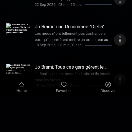
22 Sep 2025
-
03 min 15 sec
formidables, qui vont révolutionner
l’humanité !
Jo Brami : une IA nommée "Diella"
est ministre des marchés publics en
Les mecs n''ont tellement pas confiance en
Albanie
eux, qu’ils préfèrent mettre un ordinateur au
19 Sep 2025
-
03 min 03 sec
manettes !
Jo Brami: Tous ces gars gèrent le
monde comme une partie de Risk…
"... Sauf qu’ils ont paumé la boîte et ils jouent
sans les règles …"
25 Jun 2025
-
03 min 35 sec
Home
Favorites
Discover
Jo Brami: Les OVNIS
D’après un rapport du Pentagone, l’armée
américaine a enfin reconnu qu’elle avait menti
12 Jun 2025
-
03 min 50 sec
depuis des décennies sur les OVNIS, pour