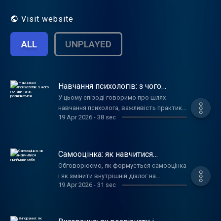
хочете глибше розібратися у своїх
емоціях і отримати підтримку
Visit website
спеціаліста, переходьте на сайт:
newleaf.ua
ALL
UNPLAYED
Навчання психологів: з чого
почати та як розвиватися
У цьому епізоді говоримо про шлях
навчання психолога, важливість практики
19 Apr 2026
-
38 sec
та розвитку навичок. Дізнатися більше
про курс можна на сайті: ppt-course.com
Самооцінка: як навчитися
приймати себе
Обговорюємо, як формується самооцінка
і як змінити внутрішній діалог на
19 Apr 2026
-
31 sec
підтримуючий. Дізнатися більше про
консультації можна на сайті центру: online-
psycholog.de