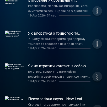
Вигорання: як розпізнати і
відновитися
Розбираємо, як виникає вигорання, його
симптоми та перші кроки до відновлення
19 Apr 2026
-
31 sec
ресурсу. Детальніше про роботу з
фахівцями — на сайті центру: online-
psycholog.pl
Як впоратися з тривогою та
повернути спокій
У цьому епізоді говоримо про природу
тривоги та способи з нею працювати.
19 Apr 2026
-
34 sec
Більше про підтримку та консультації ви
знайдете на сайті центру: online-
psycholog.es
Як не втратити контакт із собою в
сучасному ритмі
ро стрес, тривогу та важливість
розуміння своїх емоцій у повсякденному
19 Apr 2026
-
29 sec
житті. Більше про підтримку — на сайті
центру: https://top-psychologist.com/
Психологічна пауза - New Leaf
Сьогодні поговоримо про психологічну