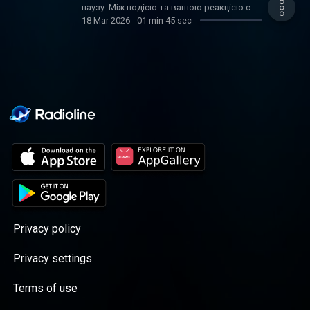
паузу. Між подією та вашою реакцією є
18 Mar 2026
-
01 min 45 sec
невеликий момент вибору. Якщо ви
усвідомлюєте свої емоції і робите паузу,
ваша реакція стає спокійнішою та
яснішою. Якщо ви хочете глибше
розібратися у своїх емоціях, переходьте
на сайт: newleaf.ua
Privacy policy
Privacy settings
Terms of use